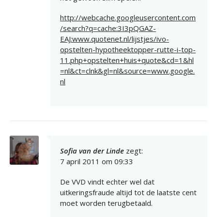
http://webcache.googleusercontent.com
/search?q=cache:3I3pQGAZ-
EAJ:www.quotenet.nl/lijstjes/ivo-
opstelten-hypotheektopper-rutte-i-top-
11.php+opstelten+huis+quote&cd=1&hl
=nl&ct=clnk&gl=nl&source=www.google.
nl
Sofia van der Linde
zegt:
7 april 2011 om 09:33
De VVD vindt echter wel dat
uitkeringsfraude altijd tot de laatste cent
moet worden terugbetaald.