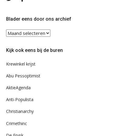
ons
ons
op
op
Twitter
Facebook
Blader eens door ons archief
Blader
eens
door
Kijk ook eens bij de buren
ons
archief
Krewinkel krijst
Abu Pessoptimist
AktieAgenda
Anti-Populista
Christianarchy
Crimethinc
De Frysk