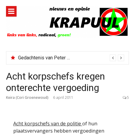
Naar
de
inhoud
springen
Gedachtenis van Peter Faber
Acht korpschefs kregen
onterechte vergoeding
Keira (Cori Groenewoud)
6 april 2011
5
Acht korpschefs van de politie
of hun
plaatsvervangers hebben vergoedingen