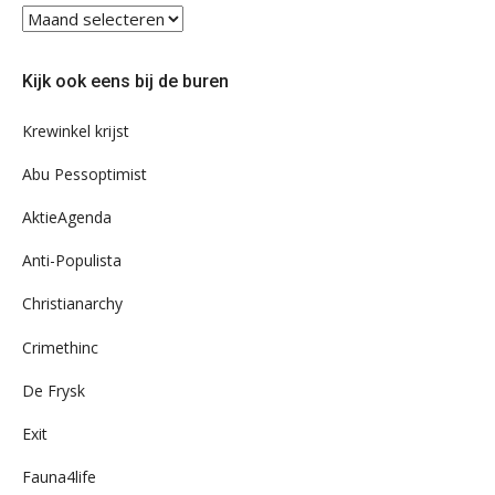
Blader
eens
door
Kijk ook eens bij de buren
ons
archief
Krewinkel krijst
Abu Pessoptimist
AktieAgenda
Anti-Populista
Christianarchy
Crimethinc
De Frysk
Exit
Fauna4life