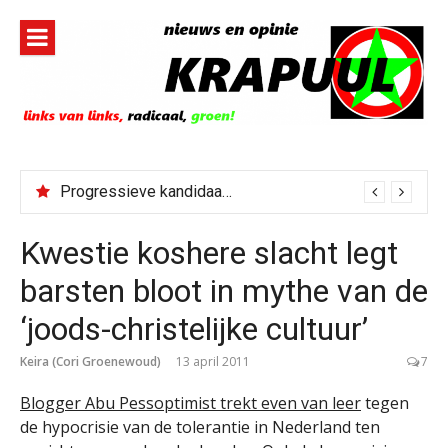
Naar
de
inhoud
springen
Progressieve kandidaat El-Sayed senaatskandidaat Michigan
Kwestie koshere slacht legt
barsten bloot in mythe van de
‘joods-christelijke cultuur’
Keira (Cori Groenewoud)
13 april 2011
7
Blogger Abu Pessoptimist trekt even van leer
tegen
de hypocrisie van de tolerantie in Nederland ten