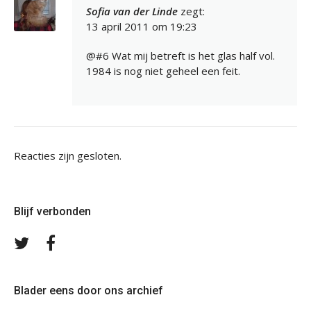
Sofia van der Linde
zegt:
13 april 2011 om 19:23
@#6 Wat mij betreft is het glas half vol.
1984 is nog niet geheel een feit.
Reacties zijn gesloten.
Blijf verbonden
Volg
Volg
ons
ons
op
op
Twitter
Facebook
Blader eens door ons archief