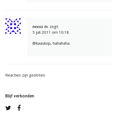
nexus m.
zegt:
5 juli 2011 om 10:18
@kaaskop, hahahaha.
Reacties zijn gesloten.
Blijf verbonden
Volg
Volg
ons
ons
op
op