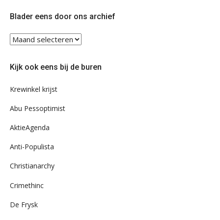
Twitter
Facebook
Blader eens door ons archief
Blader
eens
door
Kijk ook eens bij de buren
ons
archief
Krewinkel krijst
Abu Pessoptimist
AktieAgenda
Anti-Populista
Christianarchy
Crimethinc
De Frysk