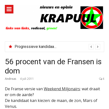
Naar
de
inhoud
springen
Progressieve kandidaat El-Sayed senaatskandidaat Michigan
56 procent van de Fransen is
dom
Andreas
4 juli 2011
4
De Franse versie van
Weekend Miljonairs
: wat draait
er om de aarde?
De kandidaat kan kiezen: de maan, de zon, Mars of
Venus.