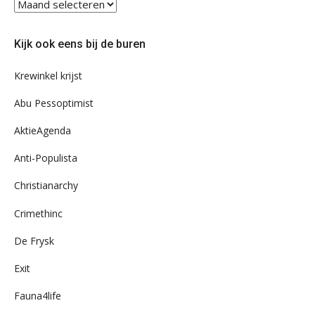
Blader
eens
door
Kijk ook eens bij de buren
ons
archief
Krewinkel krijst
Abu Pessoptimist
AktieAgenda
Anti-Populista
Christianarchy
Crimethinc
De Frysk
Exit
Fauna4life