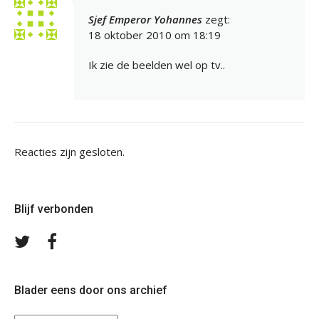
Sjef Emperor Yohannes
zegt:
18 oktober 2010 om 18:19
Ik zie de beelden wel op tv..
Reacties zijn gesloten.
Blijf verbonden
Volg
Volg
ons
ons
op
op
Twitter
Facebook
Blader eens door ons archief