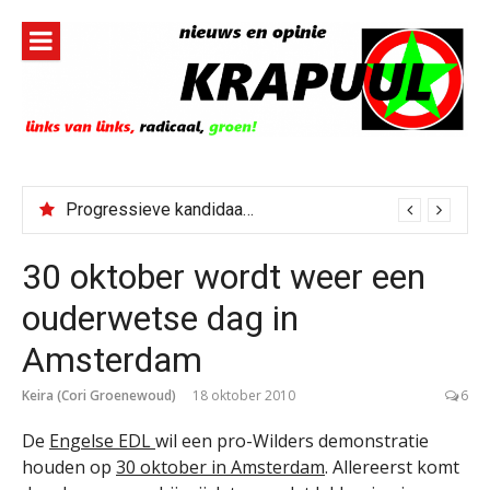
Naar
de
inhoud
springen
Progressieve kandidaat El-Sayed senaatskandidaat Michigan
30 oktober wordt weer een
ouderwetse dag in
Amsterdam
Keira (Cori Groenewoud)
18 oktober 2010
6
De
Engelse EDL
wil een pro-Wilders demonstratie
houden op
30 oktober in Amsterdam
. Allereerst komt