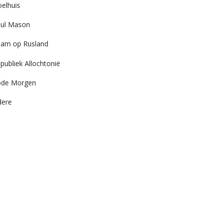
elhuis
ul Mason
am op Rusland
publiek Allochtonië
ode Morgen
dere