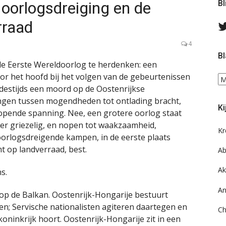
oorlogsdreiging en de
Bl
rraad
4
Bl
e Eerste Wereldoorlog te herdenken: een
oor het hoofd bij het volgen van de gebeurtenissen
Bl
 destijds een moord op de Oostenrijkse
ee
do
ngen tussen mogendheden tot ontlading bracht,
Ki
on
lopende spanning. Nee, een grotere oorlog staat
ar
zeer griezelig, en nopen tot waakzaamheid,
Kr
oorlogsdreigende kampen, in de eerste plaats
t op landverraad, best.
Ab
Ak
s.
An
op de Balkan. Oostenrijk-Hongarije bestuurt
n; Servische nationalisten agiteren daartegen en
Ch
koninkrijk hoort. Oostenrijk-Hongarije zit in een