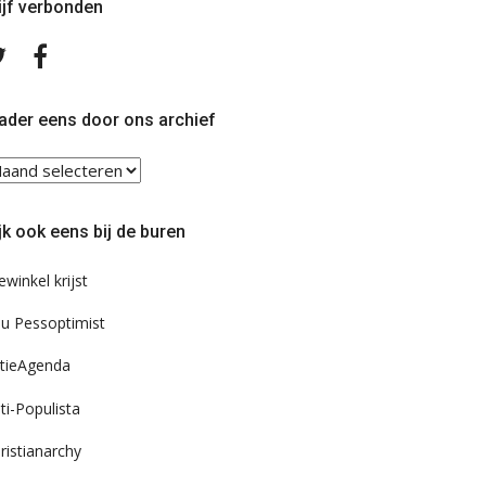
ijf verbonden
Volg
Volg
ons
ons
op
op
Twitter
Facebook
ader eens door ons archief
ader
ns
or
jk ook eens bij de buren
s
chief
ewinkel krijst
u Pessoptimist
tieAgenda
ti-Populista
ristianarchy