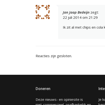
Jan Jaap Bedeijn
zegt:
22 juli 2014 om 21:29
Ik zit al met chips en cola
Reacties zijn gesloten.
Doneren
Inte
Deze nieuws- en opiniesite is
Je k
niet-commercieel, onafhankelijk en
beri