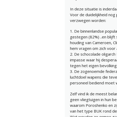
In deze situatie is inder
Voor de duidelijkheid nog
verzwegen worden:
1. De binnenlandse popula
gestegen (82%) ..en blijft
houding van Cameroen, Cli
hem vragen om zich voor al
2. De schocolade oligarch
impasse waar hij despera
tegen het eigen bevolking
3. De zogenoemde federali
luchtdoel wapens die tev
personeel bediend moet wo
Zelf vind ik de meest bela
geen vliegtuigen in hun bez
waarom Poroshenko en zij
van het type BUK rond de
Wat wouden ze ermee ga