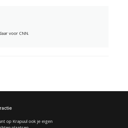
 klaar voor CNN.
ractie
unt op Krapuul ook je eigen
chten plaatsen.