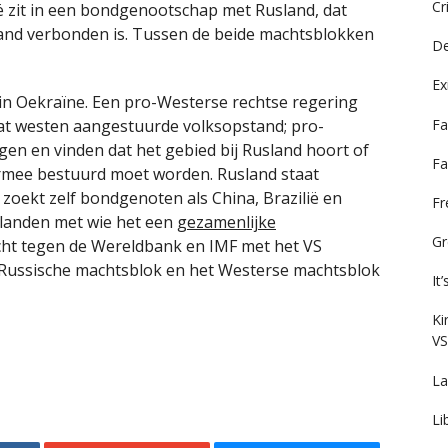
Cr
 zit in een bondgenootschap met Rusland, dat
eland verbonden is. Tussen de beide machtsblokken
De
Ex
in Oekraïne. Een pro-Westerse rechtse regering
Fa
at westen aangestuurde volksopstand; pro-
gen en vinden dat het gebied bij Rusland hoort of
Fa
mee bestuurd moet worden. Rusland staat
zoekt zelf bondgenoten als China, Brazilië en
F
landen met wie het een
gezamenlijke
Gr
cht tegen de Wereldbank en IMF met het VS
-Russische machtsblok en het Westerse machtsblok
It
Ki
VS
La
Li