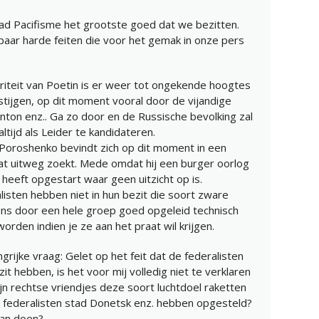
daad Pacifisme het grootste goed dat we bezitten.
 paar harde feiten die voor het gemak in onze pers
riteit van Poetin is er weer tot ongekende hoogtes
 stijgen, op dit moment vooral door de vijandige
nton enz.. Ga zo door en de Russische bevolking zal
tijd als Leider te kandidateren.
 Poroshenko bevindt zich op dit moment in een
at uitweg zoekt. Mede omdat hij een burger oorlog
 heeft opgestart waar geen uitzicht op is.
sten hebben niet in hun bezit die soort zware
ens door een hele groep goed opgeleid technisch
rden indien je ze aan het praat wil krijgen.
ngrijke vraag: Gelet op het feit dat de federalisten
it hebben, is het voor mij volledig niet te verklaren
n rechtse vriendjes deze soort luchtdoel raketten
 federalisten stad Donetsk enz. hebben opgesteld?
an doen?