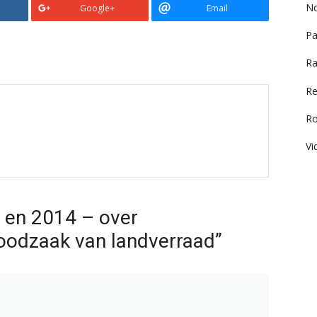
No
Google+
Email
Pa
Ra
Re
R
Vi
 en 2014 – over
noodzaak van landverraad”