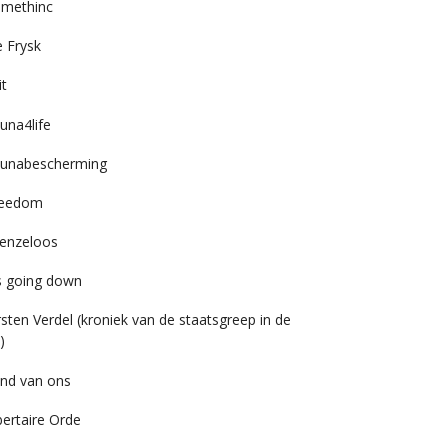
imethinc
 Frysk
it
una4life
unabescherming
reedom
enzeloos
’s going down
rsten Verdel (kroniek van de staatsgreep in de
)
nd van ons
bertaire Orde