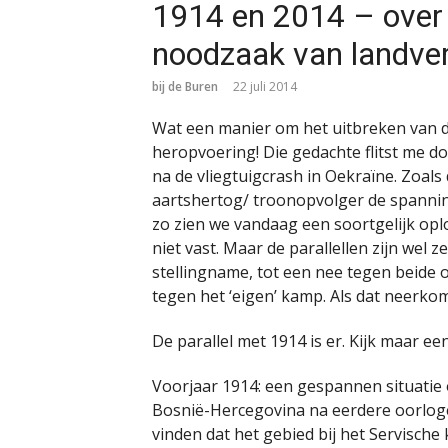
1914 en 2014 – over 
noodzaak van landve
bij de Buren
22 juli 2014
Wat een manier om het uitbreken van d
heropvoering! Die gedachte flitst me d
na de vliegtuigcrash in Oekraïne. Zoals
aartshertog/ troonopvolger de spanni
zo zien we vandaag een soortgelijk op
niet vast. Maar de parallellen zijn wel 
stellingname, tot een nee tegen beide 
tegen het ‘eigen’ kamp. Als dat neerkom
De parallel met 1914 is er. Kijk maar een
Voorjaar 1914: een gespannen situatie 
Bosnië-Hercegovina na eerdere oorloge
vinden dat het gebied bij het Servische 