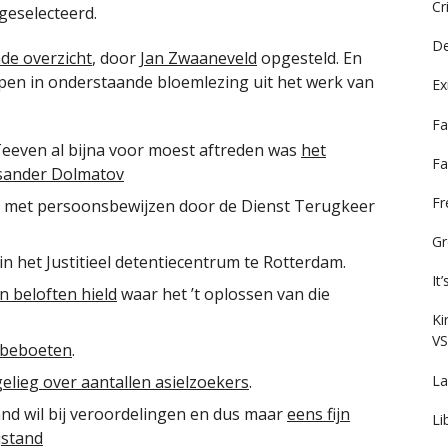
Cr
geselecteerd.
De
nde overzicht
, door
Jan Zwaaneveld
opgesteld. En
epen in onderstaande bloemlezing uit het werk van
Ex
Fa
Teeven al bijna voor moest aftreden was
het
Fa
ksander Dolmatov
F
i met persoonsbewijzen door de Dienst Terugkeer
Gr
in het Justitieel detentiecentrum te Rotterdam.
It
n beloften hield
waar het ’t oplossen van die
Ki
VS
e beboeten
.
La
lieg over aantallen asielzoekers
.
and wil bij veroordelingen en dus maar
eens fijn
Li
jstand