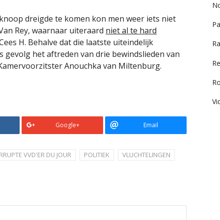
No
 knoop dreigde te komen kon men weer iets niet
Pa
 Van Rey, waarnaar uiteraard
niet al te hard
Cees H. Behalve dat die laatste uiteindelijk
Ra
s gevolg het aftreden van drie bewindslieden van
Re
an Kamervoorzitster Anouchka van Miltenburg.
R
Vi
Google+
Email
RRUPTE VVD'ER DU JOUR
POLITIEK
VLUCHTELINGEN