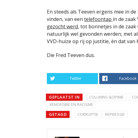
En steeds als Teeven ergens mee in de
vinden, van een
telefoontap
in de zaak
gezocht werd
, tot bonnetjes in de zaak 
natuurlijk wel gevonden werden, met al
VVD-huize op rij op justitie, èn dat v
Die Fred Teeven dus.
Twitter
Facebook
GEPLAATST IN
COLUMNS &OPINIE
CO
XENOFOBIE EN RACISME
GETAGD
CORRUPTIE
REPRESSIE