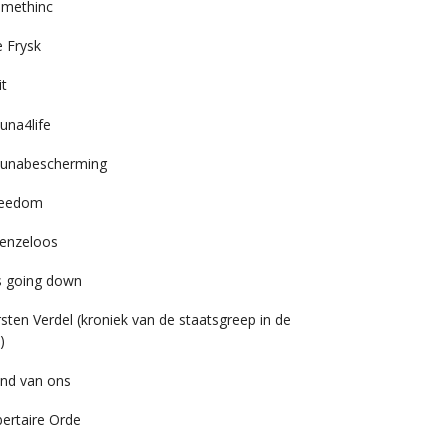
imethinc
 Frysk
it
una4life
unabescherming
reedom
enzeloos
’s going down
rsten Verdel (kroniek van de staatsgreep in de
)
nd van ons
bertaire Orde