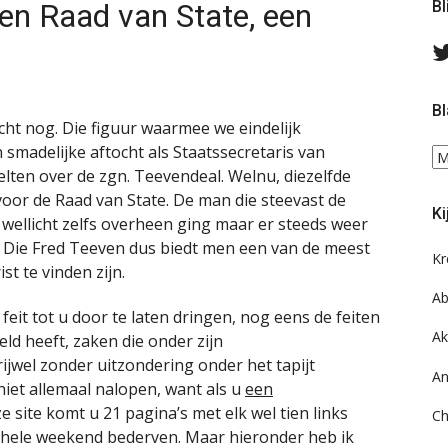
en Raad van State, een
Bl
Bl
cht nog. Die figuur waarmee we eindelijk
smadelijke aftocht als Staatssecretaris van
Bl
telten over de zgn. Teevendeal. Welnu, diezelfde
ee
do
or de Raad van State. De man die steevast de
Ki
on
 wellicht zelfs overheen ging maar er steeds weer
ar
. Die Fred Teeven dus biedt men een van de meest
Kr
st te vinden zijn.
Ab
feit tot u door te laten dringen, nog eens de feiten
Ak
ld heeft, zaken die onder zijn
ijwel zonder uitzondering onder het tapijt
An
niet allemaal nalopen, want als u
een
 site komt u 21 pagina’s met elk wel tien links
Ch
 hele weekend bederven. Maar hieronder heb ik