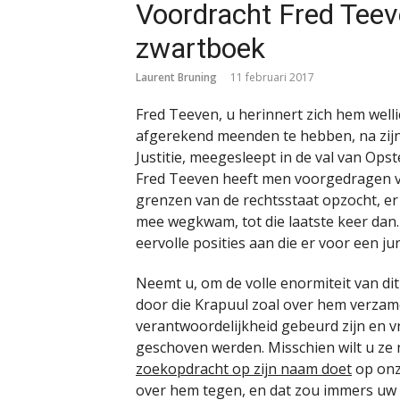
Voordracht Fred Teev
zwartboek
Laurent Bruning
11 februari 2017
Fred Teeven, u herinnert zich hem welli
afgerekend meenden te hebben, na zijn 
Justitie, meegesleept in de val van Ops
Fred Teeven heeft men voorgedragen vo
grenzen van de rechtsstaat opzocht, er
mee wegkwam, tot die laatste keer dan
eervolle posities aan die er voor een juri
Neemt u, om de volle enormiteit van dit 
door die Krapuul zoal over hem verzame
verantwoordelijkheid gebeurd zijn en vr
geschoven werden. Misschien wilt u ze 
zoekopdracht op zijn naam doet
op onze
over hem tegen, en dat zou immers uw