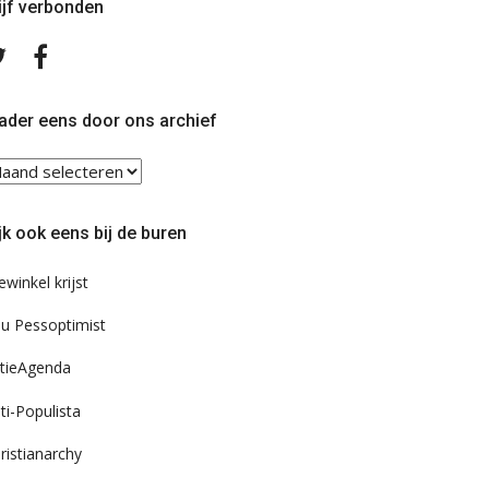
ijf verbonden
Volg
Volg
ons
ons
op
op
Twitter
Facebook
ader eens door ons archief
ader
ns
or
jk ook eens bij de buren
s
chief
ewinkel krijst
u Pessoptimist
tieAgenda
ti-Populista
ristianarchy