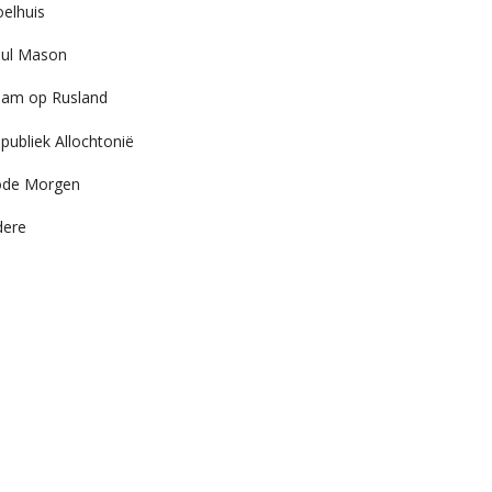
elhuis
ul Mason
am op Rusland
publiek Allochtonië
ode Morgen
dere