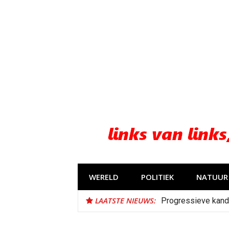
Naar
de
inhoud
springen
WERELD
POLITIEK
NATUUR 
LAATSTE NIEUWS:
Progressieve kand