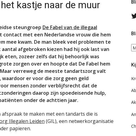
 het kastje naar de muur
Bl
Leidse steungroep
De Fabel van de illegaal
Bl
ft contact met een Nederlandse vrouw die hem
em mee kwam. De man bleek veel problemen te
Bl
k aantal afgebroken kiezen had hij ook last van
ee
k eten, zozeer zelfs dat hij behoorlijk was
do
grote zorgen over en hoopte dat De Fabel hem
Ki
on
 Maar verreweg de meeste tandartszorg valt
ar
, waardoor er voor die zorg geen geld
Kr
voor mensen zonder verblijfsrecht dat de
Ab
itzonderingen daarop zijn spoedeisende hulp,
atiënten onder de achttien jaar.
Ak
 afspraak te maken met een tandarts die is
An
rg Illegalen Leiden
(GIL), een netwerkorganisatie
Ch
der papieren.