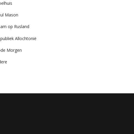
elhuis
ul Mason
am op Rusland
publiek Allochtonië
ode Morgen
dere