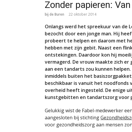
Zonder papieren: Van
bij de Buren
22 oktober 2014
Onlangs werd het spreekuur van de 
bezocht door een jonge man. Hij hee
probeert te helpen en daarom met h
hebben met zijn gebit. Naast een flin
ontstekingen. Daardoor kon hij moeilij
vermagerd. De vrouw maakte zich er 
aan een tandarts zou kunnen helpen.
inmiddels buiten het basiszorgpakket
beschikbaar is vanuit het noodfonds 
overheid heeft ingesteld. De enige u
kunstgebitten en tandartszorg voor p
Gelukkig wist de Fabel-medewerker een
aangesloten bij stichting
Gezondheidszo
voor gezondheidszorg aan mensen zon