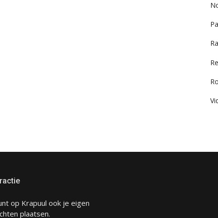
No
Pa
Ra
Re
R
Vi
ractie
unt op Krapuul ook je eigen
chten plaatsen.