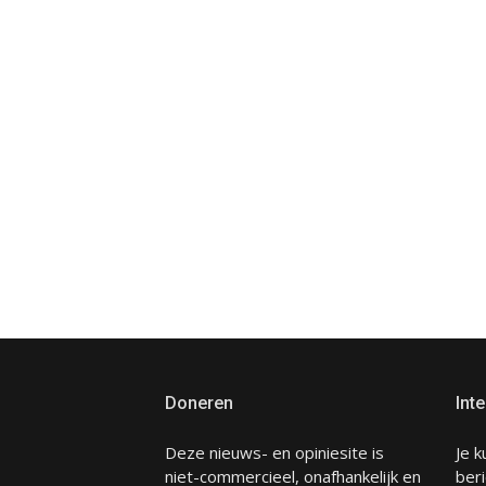
Doneren
Inte
Deze nieuws- en opiniesite is
Je k
niet-commercieel, onafhankelijk en
beri