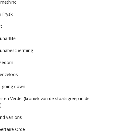
imethinc
 Frysk
it
una4life
unabescherming
reedom
enzeloos
’s going down
rsten Verdel (kroniek van de staatsgreep in de
)
nd van ons
bertaire Orde