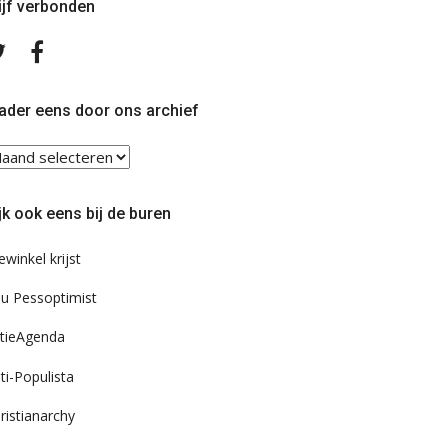
ijf verbonden
Volg
Volg
ons
ons
op
op
Twitter
Facebook
ader eens door ons archief
ader
ns
or
jk ook eens bij de buren
s
chief
ewinkel krijst
u Pessoptimist
tieAgenda
ti-Populista
ristianarchy