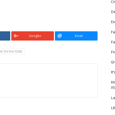
Cr
De
Ex
Fa
Google+
Email
Fa
IE EN RACISME
F
Gr
It
Ki
VS
La
Li