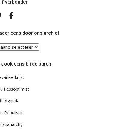
ijf verbonden
Volg
Volg
ons
ons
op
op
Twitter
Facebook
ader eens door ons archief
ader
ns
or
jk ook eens bij de buren
s
chief
ewinkel krijst
u Pessoptimist
tieAgenda
ti-Populista
ristianarchy