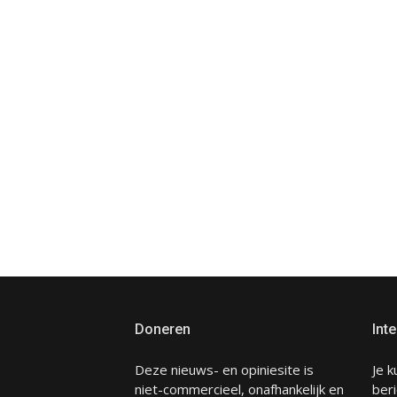
Doneren
Inte
Deze nieuws- en opiniesite is
Je k
niet-commercieel, onafhankelijk en
beri