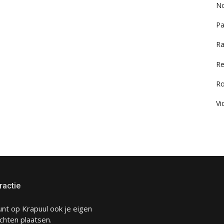
No
Pa
Ra
Re
R
Vi
ractie
unt op Krapuul ook je eigen
chten plaatsen.