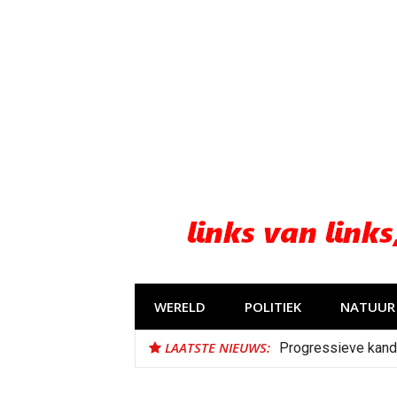
Naar
de
inhoud
springen
WERELD
POLITIEK
NATUUR 
LAATSTE NIEUWS:
Progressieve kand