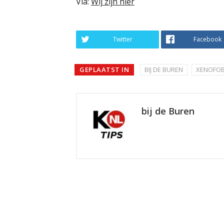
Via:
Wij zijn hier
Twitter
Facebook
GEPLAATST IN
BIJ DE BUREN
XENOFOB
bij de Buren