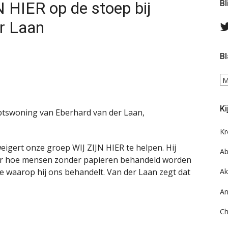
 HIER op de stoep bij
Bl
r Laan
Bl
Bl
ee
do
Ki
on
btswoning van Eberhard van der Laan,
ar
Kr
igert onze groep WIJ ZIJN HIER te helpen. Hij
Ab
oor hoe mensen zonder papieren behandeld worden
e waarop hij ons behandelt. Van der Laan zegt dat
Ak
An
Ch