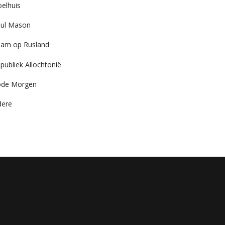
elhuis
ul Mason
am op Rusland
publiek Allochtonië
ode Morgen
dere