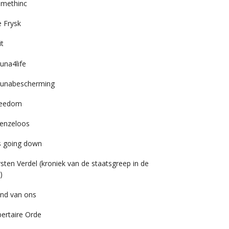
imethinc
 Frysk
it
una4life
unabescherming
reedom
enzeloos
’s going down
rsten Verdel (kroniek van de staatsgreep in de
)
nd van ons
bertaire Orde