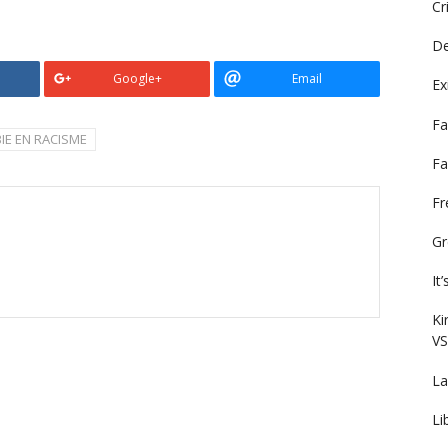
Cr
De
Google+
Email
Ex
Fa
IE EN RACISME
Fa
F
Gr
It
Ki
VS
La
Li