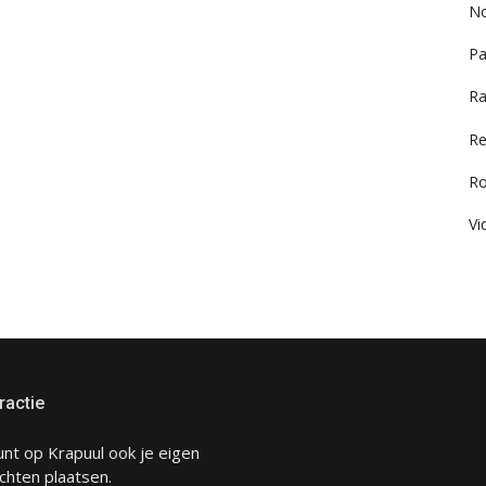
No
Pa
Ra
Re
R
Vi
ractie
unt op Krapuul ook je eigen
chten plaatsen.