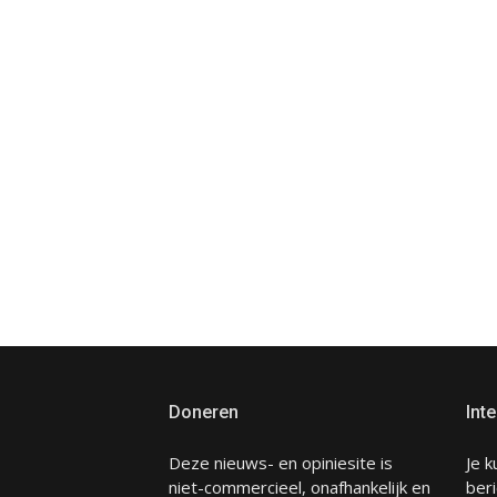
Doneren
Inte
Deze nieuws- en opiniesite is
Je k
niet-commercieel, onafhankelijk en
beri