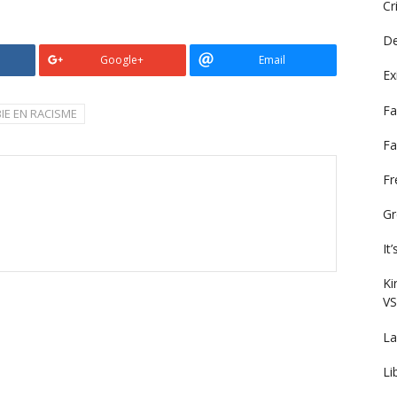
Cr
De
Google+
Email
Ex
Fa
IE EN RACISME
Fa
F
Gr
It
Ki
VS
La
Li