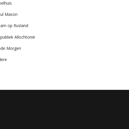
elhuis
ul Mason
am op Rusland
publiek Allochtonië
ode Morgen
dere