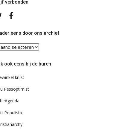
ijf verbonden
Volg
Volg
ons
ons
op
op
Twitter
Facebook
ader eens door ons archief
ader
ns
or
jk ook eens bij de buren
s
chief
ewinkel krijst
u Pessoptimist
tieAgenda
ti-Populista
ristianarchy