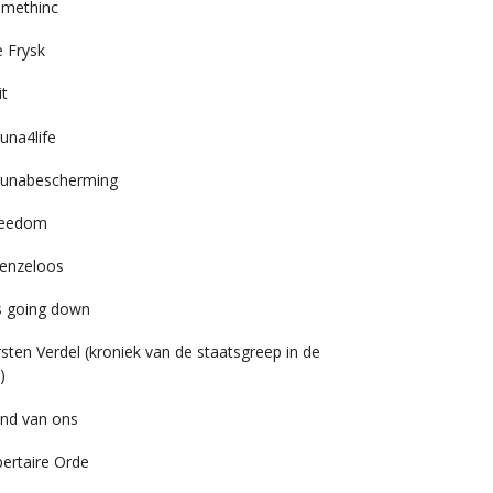
imethinc
 Frysk
it
una4life
unabescherming
reedom
enzeloos
’s going down
rsten Verdel (kroniek van de staatsgreep in de
)
nd van ons
bertaire Orde