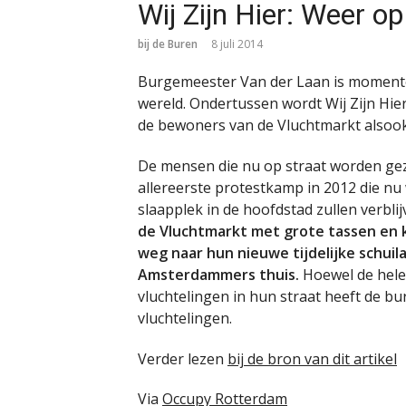
Wij Zijn Hier: Weer op
bij de Buren
8 juli 2014
Burgemeester Van der Laan is momente
wereld. Ondertussen wordt Wij Zijn Hier
de bewoners van de Vluchtmarkt alsook
De mensen die nu op straat worden gezet
allereerste protestkamp in 2012 die n
slaapplek in de hoofdstad zullen verblij
de Vluchtmarkt met grote tassen en k
weg naar hun nieuwe tijdelijke schuil
Amsterdammers thuis.
Hoewel de hele
vluchtelingen in hun straat heeft de b
vluchtelingen.
Verder lezen
bij de bron van dit artikel
Via
Occupy Rotterdam