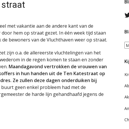
 straat
Bl
el met vakantie aan de andere kant van de
Bl
 door hem op straat gezet. In één week tijd staan
 de bewoners van de Vluchthaven weer op straat.
Bl
ee
 zijn o.a. de allereerste vluchtelingen van het
do
u wederom in de regen komen te staan en zonder
Ki
on
ven.
Maandagavond vertrokken de vrouwen van
ar
offers in hun handen uit de Ten Katestraat op
Kr
adres. Ze zullen deze dagen onderduiken bij
Ab
 buurt geen enkel probleem had met de
urgemeester de harde lijn gehandhaafd jegens de
Ak
An
Ch