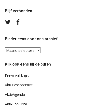
Blijf verbonden
Volg
Volg
ons
ons
op
op
Twitter
Facebook
Blader eens door ons archief
Blader
eens
door
Kijk ook eens bij de buren
ons
archief
Krewinkel krijst
Abu Pessoptimist
AktieAgenda
Anti-Populista