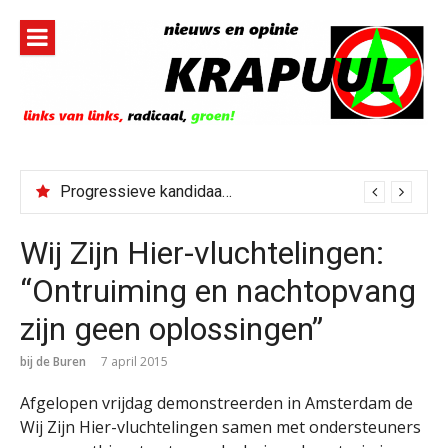
Naar
de
inhoud
springen
Progressieve kandidaat El-Sayed senaatskandidaat Michigan
Wij Zijn Hier-vluchtelingen:
“Ontruiming en nachtopvang
zijn geen oplossingen”
bij de Buren
7 april 2015
Afgelopen vrijdag demonstreerden in Amsterdam de
Wij Zijn Hier-vluchtelingen samen met ondersteuners