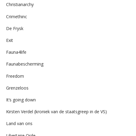
Christianarchy
Crimethinc
De Frysk
Exit
Fauna4life
Faunabescherming
Freedom
Grenzeloos
It’s going down
Kirsten Verdel (kroniek van de staatsgreep in de VS)
Land van ons
Libertaire Orde