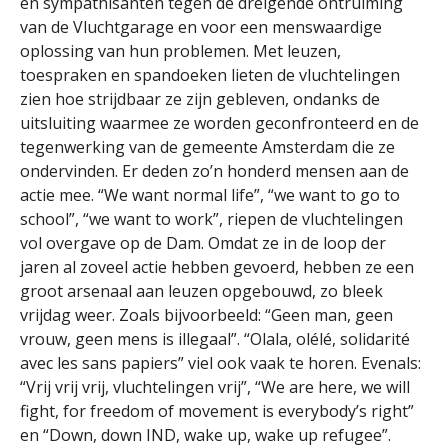
en sympathisanten tegen de dreigende ontruiming
van de Vluchtgarage en voor een menswaardige
oplossing van hun problemen. Met leuzen,
toespraken en spandoeken lieten de vluchtelingen
zien hoe strijdbaar ze zijn gebleven, ondanks de
uitsluiting waarmee ze worden geconfronteerd en de
tegenwerking van de gemeente Amsterdam die ze
ondervinden. Er deden zo’n honderd mensen aan de
actie mee. “We want normal life”, “we want to go to
school”, “we want to work”, riepen de vluchtelingen
vol overgave op de Dam. Omdat ze in de loop der
jaren al zoveel actie hebben gevoerd, hebben ze een
groot arsenaal aan leuzen opgebouwd, zo bleek
vrijdag weer. Zoals bijvoorbeeld: “Geen man, geen
vrouw, geen mens is illegaal”. “Olala, olélé, solidarité
avec les sans papiers” viel ook vaak te horen. Evenals:
“Vrij vrij vrij, vluchtelingen vrij”, “We are here, we will
fight, for freedom of movement is everybody’s right”
en “Down, down IND, wake up, wake up refugee”.