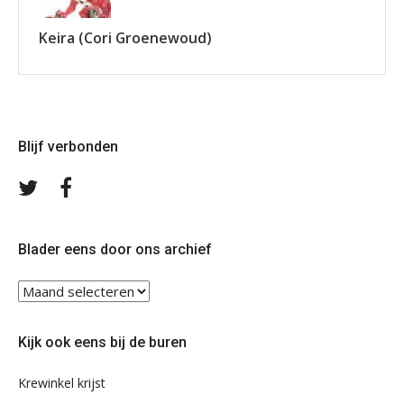
Keira (Cori Groenewoud)
Blijf verbonden
Volg
Volg
ons
ons
op
op
Twitter
Facebook
Blader eens door ons archief
Blader
eens
door
Kijk ook eens bij de buren
ons
archief
Krewinkel krijst