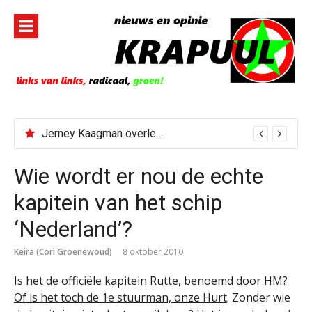
Naar
de
inhoud
springen
Jerney Kaagman overleden
Wie wordt er nou de echte
kapitein van het schip
‘Nederland’?
Keira (Cori Groenewoud)
8 oktober 2010
Is het de officiële kapitein Rutte, benoemd door HM?
Of is het toch de 1e stuurman, onze Hurt
. Zonder wie