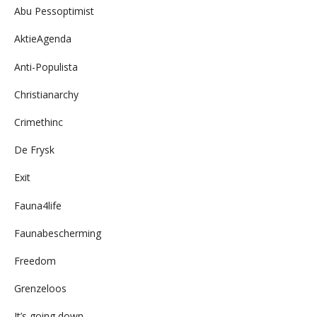
Abu Pessoptimist
AktieAgenda
Anti-Populista
Christianarchy
Crimethinc
De Frysk
Exit
Fauna4life
Faunabescherming
Freedom
Grenzeloos
It’s going down