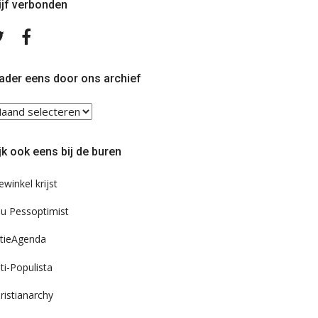
ijf verbonden
Volg
Volg
ons
ons
op
op
Twitter
Facebook
ader eens door ons archief
ader
ns
or
jk ook eens bij de buren
s
chief
ewinkel krijst
u Pessoptimist
tieAgenda
ti-Populista
ristianarchy