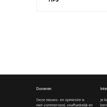
Doneren
Inte
Deze nieuws- en opiniesite is
Je k
niet-commercieel, onafhankelijk en
beri