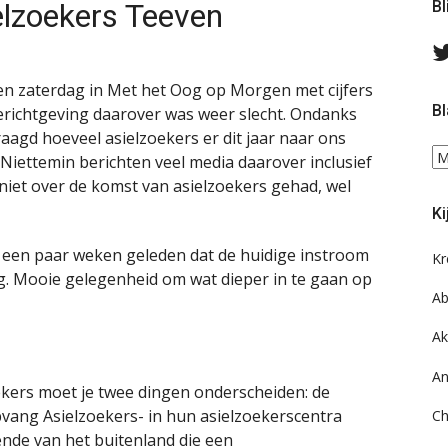
elzoekers Teeven
Bl
n zaterdag in Met het Oog op Morgen met cijfers
Bl
erichtgeving daarover was weer slecht. Ondanks
aagd hoeveel asielzoekers er dit jaar naar ons
Bl
Niettemin berichten veel media daarover inclusief
ee
niet over de komst van asielzoekers gehad, wel
do
Ki
on
ar
 een paar weken geleden dat de huidige instroom
Kr
. Mooie gelegenheid om wat dieper in te gaan op
Ab
Ak
An
oekers moet je twee dingen onderscheiden: de
vang Asielzoekers- in hun asielzoekerscentra
Ch
ende van het buitenland die een