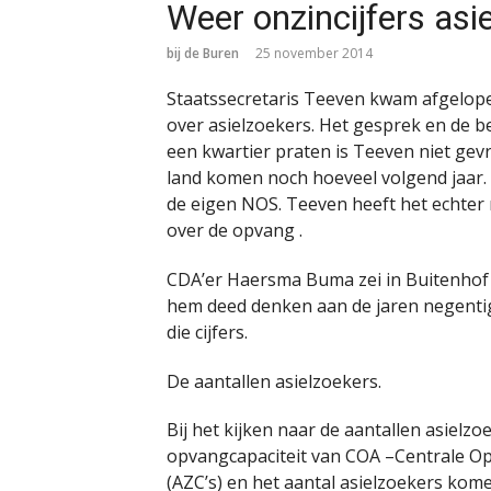
Weer onzincijfers asi
bij de Buren
25 november 2014
Staatssecretaris Teeven kwam afgelope
over asielzoekers. Het gesprek en de b
een kwartier praten is Teeven niet gevr
land komen noch hoeveel volgend jaar. 
de eigen NOS. Teeven heeft het echter 
over de opvang .
CDA’er Haersma Buma zei in Buitenhof
hem deed denken aan de jaren negentig
die cijfers.
De aantallen asielzoekers.
Bij het kijken naar de aantallen asielz
opvangcapaciteit van COA –Centrale Op
(AZC’s) en het aantal asielzoekers kom