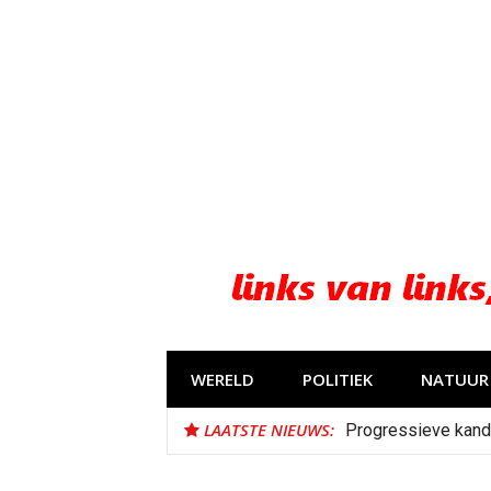
Naar
de
inhoud
springen
WERELD
POLITIEK
NATUUR 
LAATSTE NIEUWS:
Progressieve kand