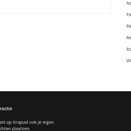
No
Pa
Ra
Re
R
Vi
ractie
unt op Krapuul ook je eigen
chten plaatsen.