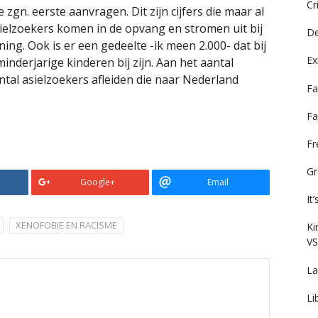
Cr
zgn. eerste aanvragen. Dit zijn cijfers die maar al
ielzoekers komen in de opvang en stromen uit bij
De
ing. Ook is er een gedeelte -ik meen 2.000- dat bij
Ex
nderjarige kinderen bij zijn. Aan het aantal
ntal asielzoekers afleiden die naar Nederland
Fa
Fa
F
Gr
Google+
Email
It
XENOFOBIE EN RACISME
Ki
VS
La
Li