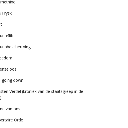
imethinc
 Frysk
it
una4life
unabescherming
reedom
enzeloos
’s going down
rsten Verdel (kroniek van de staatsgreep in de
)
nd van ons
bertaire Orde