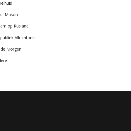
elhuis
ul Mason
am op Rusland
publiek Allochtonië
ode Morgen
dere