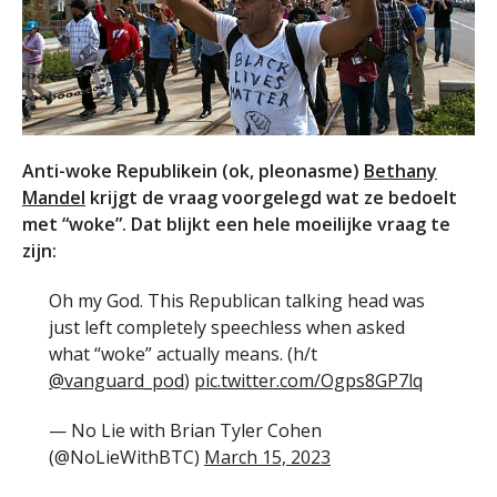
Anti-woke Republikein (ok, pleonasme)
Bethany
Mandel
krijgt de vraag voorgelegd wat ze bedoelt
met “woke”. Dat blijkt een hele moeilijke vraag te
zijn:
Oh my God. This Republican talking head was
just left completely speechless when asked
what “woke” actually means. (h/t
@vanguard_pod
)
pic.twitter.com/Ogps8GP7lq
— No Lie with Brian Tyler Cohen
(@NoLieWithBTC)
March 15, 2023