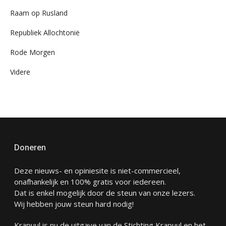
Raam op Rusland
Republiek Allochtonië
Rode Morgen
Videre
Doneren
Deze nieuws- en opiniesite is niet-commercieel,
onafhankelijk en 100% gratis voor iedereen.
Dat is enkel mogelijk door de steun van onze lezers.
Wij hebben jouw steun hard nodig!
Krapuul is nu de uitgave van de Stichting Krapuul en het