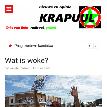
Naar
de
inhoud
springen
Progressieve kandidaat El-Sayed senaatskandidaat Michigan
Wat is woke?
Pyt van der Galiën
15 maart 2023