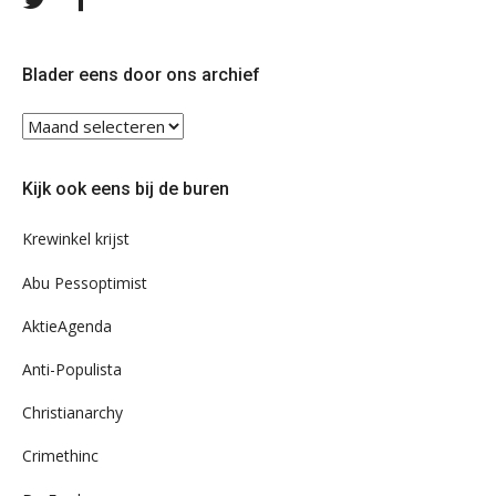
ons
ons
op
op
Twitter
Facebook
Blader eens door ons archief
Blader
eens
door
Kijk ook eens bij de buren
ons
archief
Krewinkel krijst
Abu Pessoptimist
AktieAgenda
Anti-Populista
Christianarchy
Crimethinc