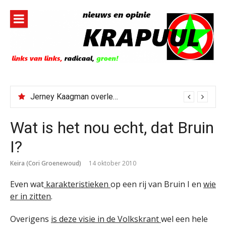
Naar
de
inhoud
springen
Jerney Kaagman overleden
Wat is het nou echt, dat Bruin
I?
Keira (Cori Groenewoud)
14 oktober 2010
Even wat
karakteristieken
op een rij van Bruin I en
wie
er in zitten
.
Overigens
is deze visie in de Volkskrant
wel een hele