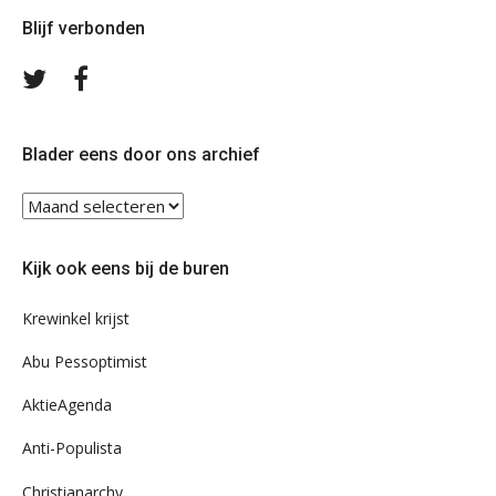
Blijf verbonden
Volg
Volg
ons
ons
op
op
Twitter
Facebook
Blader eens door ons archief
Blader
eens
door
Kijk ook eens bij de buren
ons
archief
Krewinkel krijst
Abu Pessoptimist
AktieAgenda
Anti-Populista
Christianarchy