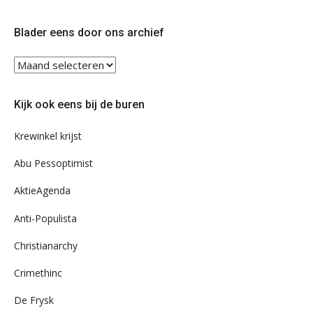
op
op
Twitter
Facebook
Blader eens door ons archief
Blader
eens
door
Kijk ook eens bij de buren
ons
archief
Krewinkel krijst
Abu Pessoptimist
AktieAgenda
Anti-Populista
Christianarchy
Crimethinc
De Frysk