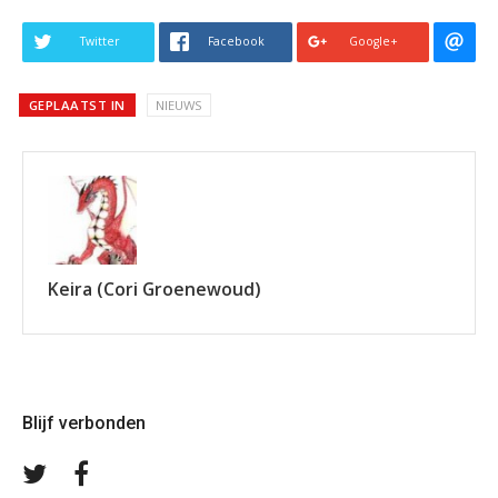
Twitter
Facebook
Google+
GEPLAATST IN
NIEUWS
Keira (Cori Groenewoud)
Blijf verbonden
Volg
Volg
ons
ons