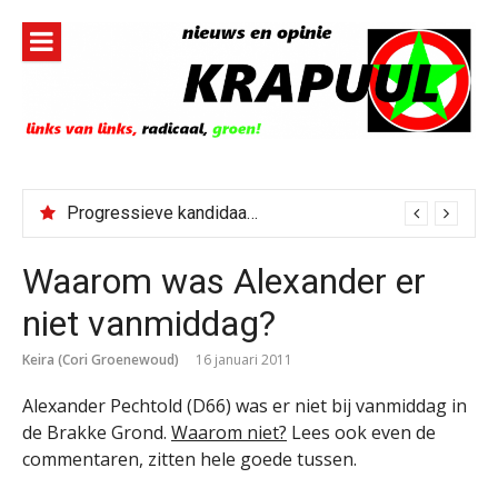
Naar
de
inhoud
springen
Progressieve kandidaat El-Sayed senaatskandidaat Michigan
Waarom was Alexander er
niet vanmiddag?
Keira (Cori Groenewoud)
16 januari 2011
Alexander Pechtold (D66) was er niet bij vanmiddag in
de Brakke Grond.
Waarom niet?
Lees ook even de
commentaren, zitten hele goede tussen.