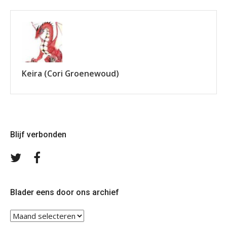
Keira (Cori Groenewoud)
Blijf verbonden
Volg
Volg
ons
ons
op
op
Twitter
Facebook
Blader eens door ons archief
Blader
eens