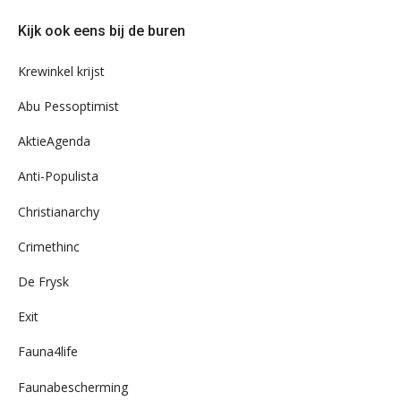
door
Kijk ook eens bij de buren
ons
archief
Krewinkel krijst
Abu Pessoptimist
AktieAgenda
Anti-Populista
Christianarchy
Crimethinc
De Frysk
Exit
Fauna4life
Faunabescherming