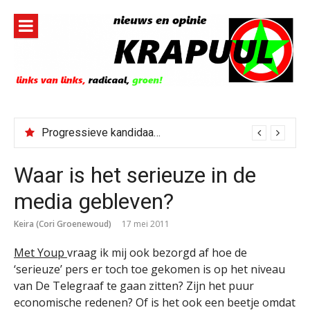
Naar
de
inhoud
springen
Progressieve kandidaat El-Sayed senaatskandidaat Michigan
Waar is het serieuze in de
media gebleven?
Keira (Cori Groenewoud)
17 mei 2011
Met Youp
vraag ik mij ook bezorgd af hoe de
‘serieuze’ pers er toch toe gekomen is op het niveau
van De Telegraaf te gaan zitten? Zijn het puur
economische redenen? Of is het ook een beetje omdat