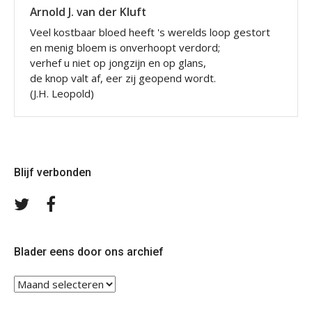
Arnold J. van der Kluft
Veel kostbaar bloed heeft 's werelds loop gestort
en menig bloem is onverhoopt verdord;
verhef u niet op jongzijn en op glans,
de knop valt af, eer zij geopend wordt.
(J.H. Leopold)
Blijf verbonden
Volg
Volg
ons
ons
op
op
Twitter
Facebook
Blader eens door ons archief
Blader
eens
door