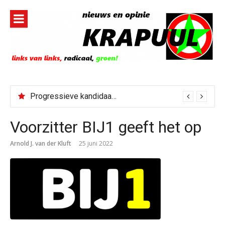
Naar
de
inhoud
springen
Progressieve kandidaat El-Sayed senaatskandidaat Michigan
Voorzitter BIJ1 geeft het op
Arnold J. van der Kluft
25 juni 2022