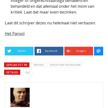
integer of ongerechtvaardigd benaderd en
behandeld en dat allemaal onder het mom van
kritiek. Laat dat maar even bezinken.
Laat dit schrijver dezes nu helemaal niet verbazen.
Het Parool
.
Twitter
Facebook
Google+
GEPLAATST IN
NIEUWS
XENOFOBIE EN RACISME
GETAGD
Bij1