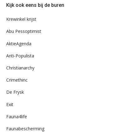
Kijk ook eens bij de buren
ons
archief
Krewinkel krijst
Abu Pessoptimist
AktieAgenda
Anti-Populista
Christianarchy
Crimethinc
De Frysk
Exit
Fauna4life
Faunabescherming