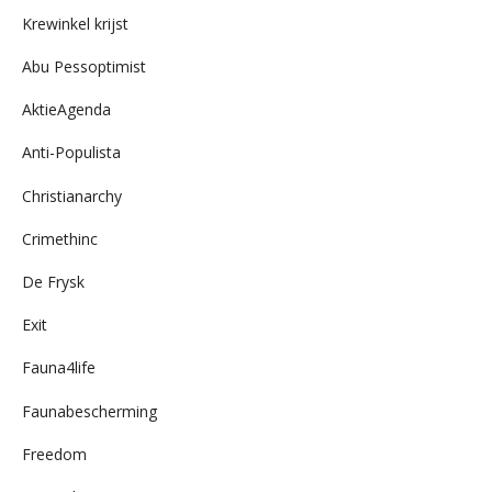
archief
Krewinkel krijst
Abu Pessoptimist
AktieAgenda
Anti-Populista
Christianarchy
Crimethinc
De Frysk
Exit
Fauna4life
Faunabescherming
Freedom