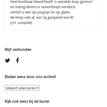
Veel kostbaar bloed heeft 's werelds loop gestort
en menig bloem is onverhoopt verdord;
verhef u niet op jongzijn en op glans,
de knop valt af, eer zij geopend wordt.
(J.H. Leopold)
Blijf verbonden
Volg
Volg
ons
ons
op
op
Twitter
Facebook
Blader eens door ons archief
Blader
eens
door
Kijk ook eens bij de buren
ons