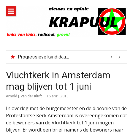
Naar
de
inhoud
springen
Progressieve kandidaat El-Sayed senaatskandidaat Michigan
Vluchtkerk in Amsterdam
mag blijven tot 1 juni
Arnold J. van der Kluft
16 april 2013
In overleg met de burgemeester en de diaconie van de
Protestantse Kerk Amsterdam is overeengekomen dat
de bewoners van de
Vluchtkerk
tot 1 juni mogen
blijven. Er wordt een brief namens de bewoners naar