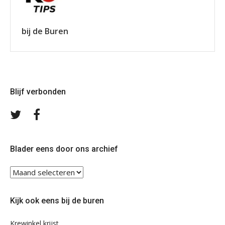
bij de Buren
Blijf verbonden
Volg
Volg
ons
ons
op
op
Twitter
Facebook
Blader eens door ons archief
Blader
eens
door
Kijk ook eens bij de buren
ons
archief
Krewinkel krijst