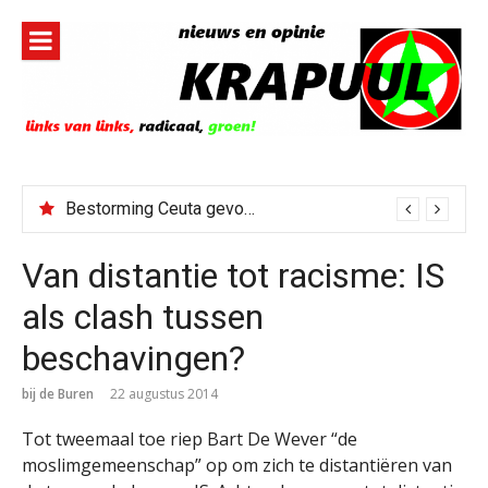
Naar
de
inhoud
springen
Bestorming Ceuta gevolg van op sociale media verspreide hoax?
Van distantie tot racisme: IS
als clash tussen
beschavingen?
bij de Buren
22 augustus 2014
Tot tweemaal toe riep Bart De Wever “de
moslimgemeenschap” op om zich te distantiëren van