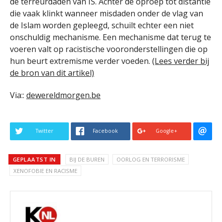
de terreurdaden van IS. Achter de oproep tot distantie
die vaak klinkt wanneer misdaden onder de vlag van
de Islam worden gepleegd, schuilt echter een niet
onschuldig mechanisme. Een mechanisme dat terug te
voeren valt op racistische vooronderstellingen die op
hun beurt extremisme verder voeden.
(Lees verder bij
de bron van dit artikel)
Via::
dewereldmorgen.be
Twitter
Facebook
Google+
GEPLAATST IN
BIJ DE BUREN
OORLOG EN TERRORISME
XENOFOBIE EN RACISME