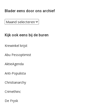
op
op
Twitter
Facebook
Blader eens door ons archief
Blader
eens
door
Kijk ook eens bij de buren
ons
archief
Krewinkel krijst
Abu Pessoptimist
AktieAgenda
Anti-Populista
Christianarchy
Crimethinc
De Frysk