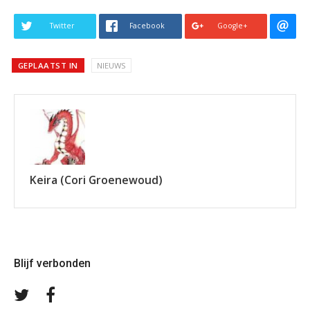
Twitter
Facebook
Google+
GEPLAATST IN
NIEUWS
Keira (Cori Groenewoud)
Blijf verbonden
Volg
Volg
ons
ons