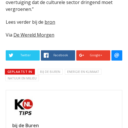
overtuiging dat de culturele sector dringend moet
vergroenen.”
Lees verder bij de
bron
Via
De Wereld Morgen
Twitter
Facebook
Google+
GEPLAATST IN
BIJ DE BUREN
ENERGIE EN KLIMAAT
NATUUR EN MILIEU
bij de Buren