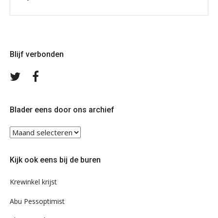
Blijf verbonden
Volg
Volg
ons
ons
op
op
Twitter
Facebook
Blader eens door ons archief
Blader
eens
door
Kijk ook eens bij de buren
ons
archief
Krewinkel krijst
Abu Pessoptimist