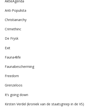
AktieAgenda
Anti-Populista
Christianarchy
Crimethinc
De Frysk
Exit
Fauna4life
Faunabescherming
Freedom
Grenzeloos
It’s going down
Kirsten Verdel (kroniek van de staatsgreep in de VS)