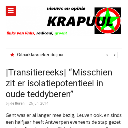
Naar
de
inhoud
springen
Gitaarklassieker du jour: Paris, Texas/Cold Was The Night, Hard Was The Ground
|Transitiereeks| “Misschien
zit er isolatiepotentieel in
oude teddyberen”
bij de Buren
26 juni 2014
Gent was er al langer mee bezig, Leuven ook, en sinds
een halfjaar heeft Antwerpen eveneens de stap gezet