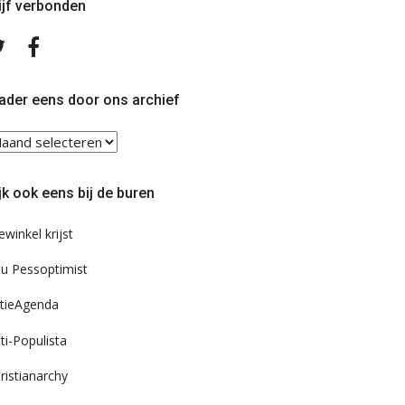
ijf verbonden
Volg
Volg
ons
ons
op
op
Twitter
Facebook
ader eens door ons archief
ader
ns
or
jk ook eens bij de buren
s
chief
ewinkel krijst
u Pessoptimist
tieAgenda
ti-Populista
ristianarchy