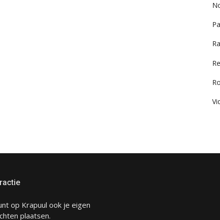
No
Pa
Ra
Re
R
Vi
ractie
unt op Krapuul ook je eigen
chten plaatsen.