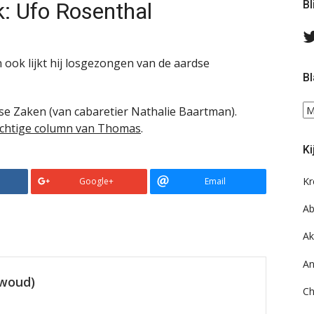
: Ufo Rosenthal
Bl
ok lijkt hij losgezongen van de aardse
Bl
Bl
e Zaken (van cabaretier Natha­lie Baartman).
ee
chtige column van Thomas
.
do
Ki
on
ar
Kr
Google+
Email
Ab
Ak
An
ewoud)
Ch