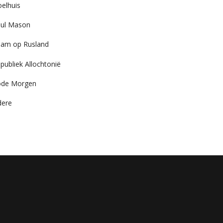
elhuis
ul Mason
am op Rusland
publiek Allochtonië
ode Morgen
dere