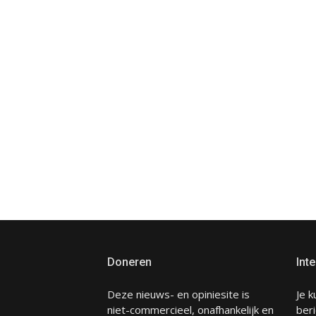
Doneren
Inte
Deze nieuws- en opiniesite is
Je k
niet-commercieel, onafhankelijk en
beri