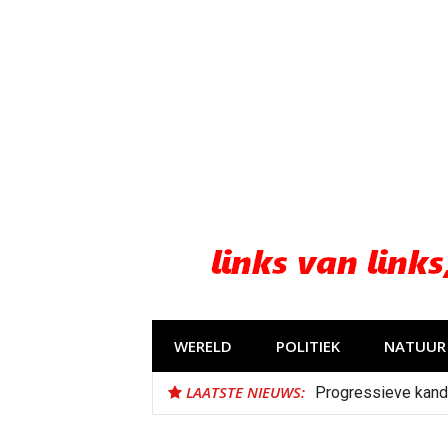
Naar
de
inhoud
springen
WERELD
POLITIEK
NATUUR 
LAATSTE NIEUWS:
Progressieve kand