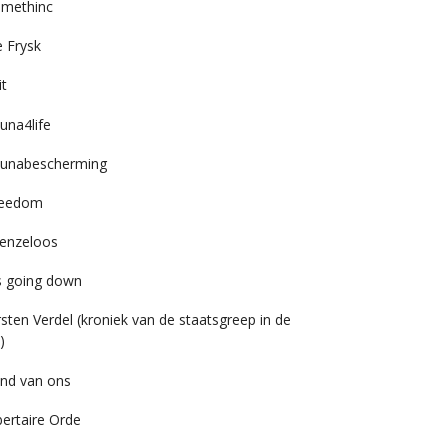
imethinc
 Frysk
it
una4life
unabescherming
reedom
enzeloos
’s going down
rsten Verdel (kroniek van de staatsgreep in de
)
nd van ons
bertaire Orde