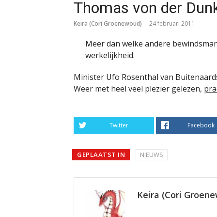
Thomas von der Dunk
Keira (Cori Groenewoud)
24 februari 2011
Meer dan welke andere bewindsman o
werkelijkheid.
Minister Ufo Rosenthal van Buitenaards
Weer met heel veel plezier gelezen,
pra
Twitter
Facebook
GEPLAATST IN
NIEUWS
Keira (Cori Groen