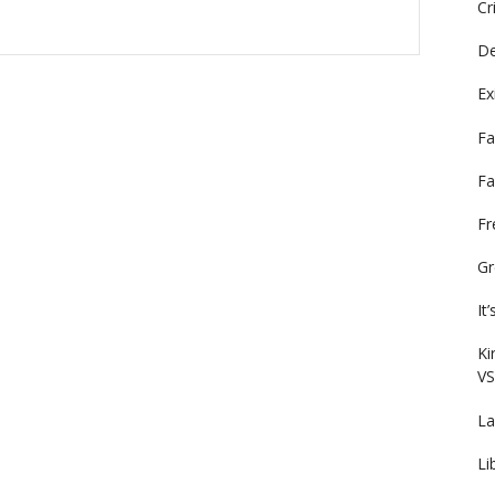
Cr
De
Ex
Fa
Fa
F
Gr
It
Ki
VS
La
Li