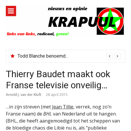
Naar
de
inhoud
springen
Todd Blanche benoemd tot Attorney General
Thierry Baudet maakt ook
Franse televisie onveilig…
Arnold J. van der Kluft
28 april 2015
…in zijn streven (met
Jean Tillie
, verrek, nog zo’n
Franse naam) de
BHL
van Nederland uit te hangen.
(BHL, die heeft aangemoedigd tot het scheppen van
de bloedige chaos die Libië nu is, als “publieke