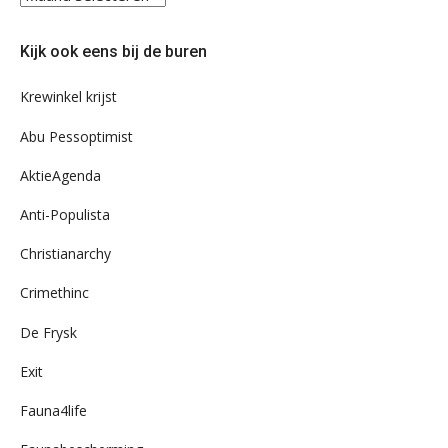
eens
door
Kijk ook eens bij de buren
ons
archief
Krewinkel krijst
Abu Pessoptimist
AktieAgenda
Anti-Populista
Christianarchy
Crimethinc
De Frysk
Exit
Fauna4life