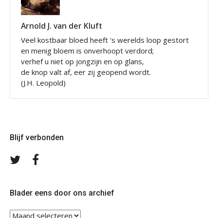
Arnold J. van der Kluft
Veel kostbaar bloed heeft 's werelds loop gestort
en menig bloem is onverhoopt verdord;
verhef u niet op jongzijn en op glans,
de knop valt af, eer zij geopend wordt.
(J.H. Leopold)
Blijf verbonden
Volg
Volg
ons
ons
op
op
Twitter
Facebook
Blader eens door ons archief
Blader