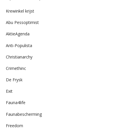
archief
Krewinkel krijst
Abu Pessoptimist
AktieAgenda
Anti-Populista
Christianarchy
Crimethinc
De Frysk
Exit
Fauna4life
Faunabescherming
Freedom