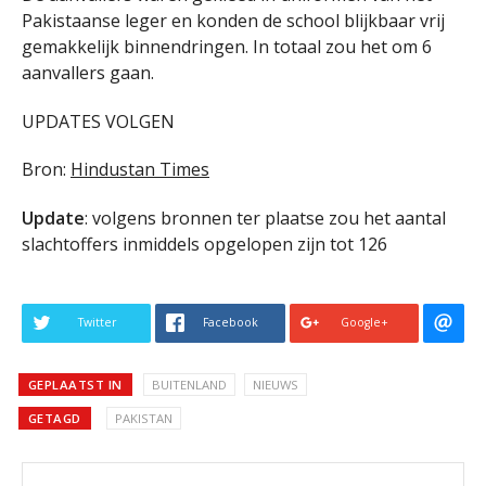
Pakistaanse leger en konden de school blijkbaar vrij
gemakkelijk binnendringen. In totaal zou het om 6
aanvallers gaan.
UPDATES VOLGEN
Bron:
Hindustan Times
Update
: volgens bronnen ter plaatse zou het aantal
slachtoffers inmiddels opgelopen zijn tot 126
Twitter
Facebook
Google+
GEPLAATST IN
BUITENLAND
NIEUWS
GETAGD
PAKISTAN