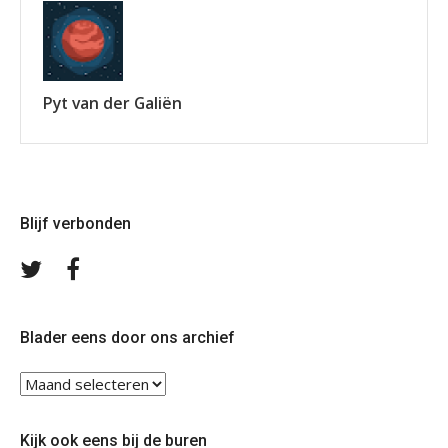
Pyt van der Galiën
Blijf verbonden
Volg
Volg
ons
ons
op
op
Twitter
Facebook
Blader eens door ons archief
Blader
eens
door
Kijk ook eens bij de buren
ons