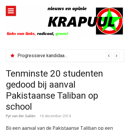
Naar
de
inhoud
springen
Progressieve kandidaat El-Sayed senaatskandidaat Michigan
Tenminste 20 studenten
gedood bij aanval
Pakistaanse Taliban op
school
Pyt van der Galiën
16 december 2014
Bij een aanval van de Pakistaanse Taliban op een