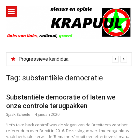
Naar
de
inhoud
springen
Progressieve kandidaat El-Sayed senaatskandidaat Michigan
Tag:
substantiële democratie
Substantiële democratie of laten we
onze controle terugpakken
Sjaak Scheele
4 januari 2020
‘Let’s take back control’ was de slogan van de Brexiteers voor het
referendum over Brexit in 2016. Deze slogan werd meedogenloos
vaak herhaald, terwijl de ‘Remainers’ nooit een effectieve slogan…