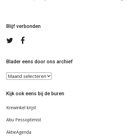
Blijf verbonden
Volg
Volg
ons
ons
op
op
Twitter
Facebook
Blader eens door ons archief
Blader
eens
door
Kijk ook eens bij de buren
ons
archief
Krewinkel krijst
Abu Pessoptimist
AktieAgenda