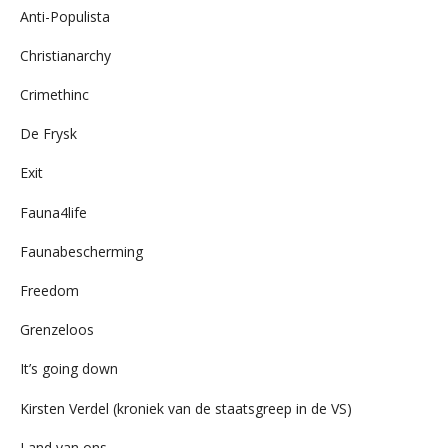
Anti-Populista
Christianarchy
Crimethinc
De Frysk
Exit
Fauna4life
Faunabescherming
Freedom
Grenzeloos
It’s going down
Kirsten Verdel (kroniek van de staatsgreep in de VS)
Land van ons