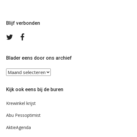
Blijf verbonden
Volg
Volg
ons
ons
op
op
Twitter
Facebook
Blader eens door ons archief
Blader
eens
door
Kijk ook eens bij de buren
ons
archief
Krewinkel krijst
Abu Pessoptimist
AktieAgenda