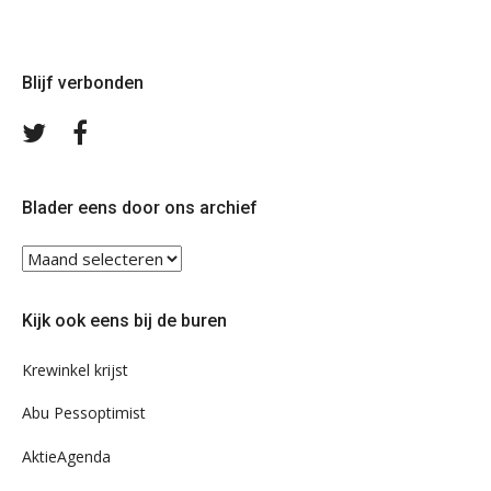
Blijf verbonden
Volg
Volg
ons
ons
op
op
Twitter
Facebook
Blader eens door ons archief
Blader
eens
door
Kijk ook eens bij de buren
ons
archief
Krewinkel krijst
Abu Pessoptimist
AktieAgenda