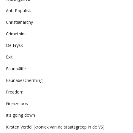
Anti-Populista
Christianarchy
Crimethinc
De Frysk
Exit
Fauna4life
Faunabescherming
Freedom
Grenzeloos
It’s going down
Kirsten Verdel (kroniek van de staatsgreep in de VS)