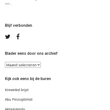
om…
Blijf verbonden
Volg
Volg
ons
ons
op
op
Twitter
Facebook
Blader eens door ons archief
Blader
eens
door
Kijk ook eens bij de buren
ons
archief
Krewinkel krijst
Abu Pessoptimist
AktieAgenda