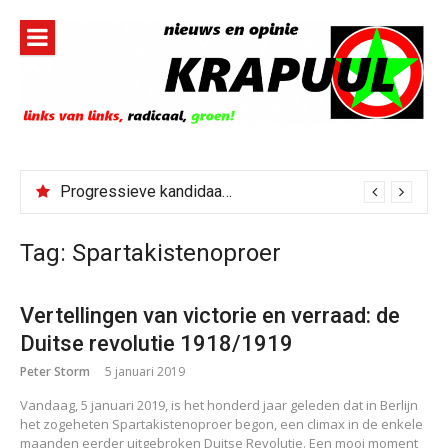
Naar
de
inhoud
springen
Progressieve kandidaat El-Sayed senaatskandidaat Michigan
Tag:
Spartakistenoproer
Vertellingen van victorie en verraad: de
Duitse revolutie 1918/1919
Peter Storm
5 januari 2019
Vandaag, 5 januari 2019, is het honderd jaar geleden dat in Berlijn
het zogeheten Spartakistenoproer begon, een climax in de enkele
maanden eerder uitgebroken Duitse Revolutie. Een mooi moment