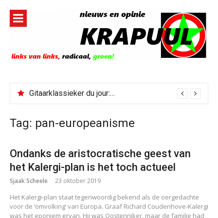
Naar
de
inhoud
springen
Gitaarklassieker du jour: Paris, Texas/Cold Was The Night, Hard Was The Ground
Tag:
pan-europeanisme
Ondanks de aristocratische geest van
het Kalergi-plan is het toch actueel
Sjaak Scheele
23 oktober 2019
Het Kalergi-plan staat tegenwoordig bekend als de oergedachte
voor de ‘omvolking’ van Europa. Graaf Richard Coudenhove-Kalergi
was het eponiem ervan. Hij was Oostenrijker, maar de familie had