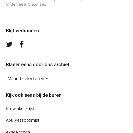
onder meer Vlaamse…
Blijf verbonden
Volg
Volg
ons
ons
op
op
Twitter
Facebook
Blader eens door ons archief
Blader
eens
door
Kijk ook eens bij de buren
ons
archief
Krewinkel krijst
Abu Pessoptimist
AktieAgenda