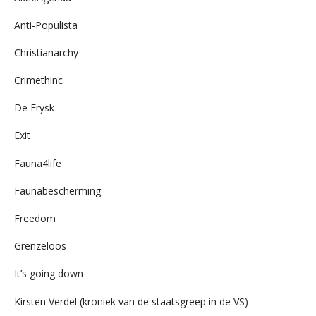
Anti-Populista
Christianarchy
Crimethinc
De Frysk
Exit
Fauna4life
Faunabescherming
Freedom
Grenzeloos
It’s going down
Kirsten Verdel (kroniek van de staatsgreep in de VS)