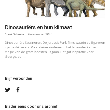
Dinosauriërs en hun klimaat
Sjaak Scheele
9 november 2020
Dinosauriërs fascineren. De Jurassic Park-films waarin ze figureren
zijn cashkrakers. Voor kleine kinderen in het bijzonder kan er
magie van de grote beesten uitgaan. Het gaf inspiratie voor
George, een…
Blijf verbonden
Volg
Volg
ons
ons
op
op
Twitter
Facebook
Blader eens door ons archief