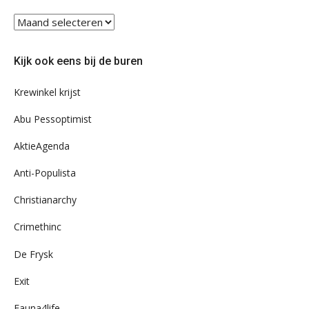
Blader
eens
door
Kijk ook eens bij de buren
ons
archief
Krewinkel krijst
Abu Pessoptimist
AktieAgenda
Anti-Populista
Christianarchy
Crimethinc
De Frysk
Exit
Fauna4life