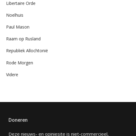
Libertaire Orde
Noelhuis
Paul Mason
Raam op Rusland
Republiek Allochtonië
Rode Morgen
Videre
Doneren
Deze nieuws- en opiniesite is niet-commercieel,