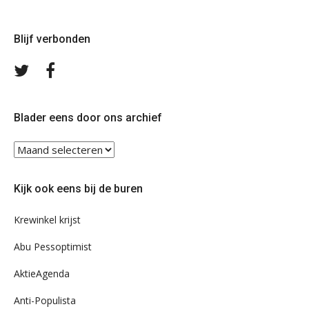
Blijf verbonden
Volg
Volg
ons
ons
op
op
Twitter
Facebook
Blader eens door ons archief
Blader
eens
door
Kijk ook eens bij de buren
ons
archief
Krewinkel krijst
Abu Pessoptimist
AktieAgenda
Anti-Populista