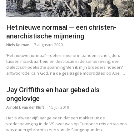
Het nieuwe normaal — een christen-
anarchistische mijmering
Niels Kolman
7 augustus 2020
‘Het nieuwe normaal’—determinisme in pandemische tijden:
tussen maakbaarheid en destructie in de samenleving; een
dialectisch-poëtische spanning ‘Ben ik mijn broeders hoeder?’
antwoordde Kaïn God, na de geslaagde moorddaad op Abel.…
Jay Griffiths en haar gebed als
ongelovige
Arnold J. van der Kluft
15 juli 2019
Het is alweer vijf jaar geleden dat een makker uit de
vredesbeweging in de VS over was op Europese reis en via ons
was ondergebracht in een van de Slangenpanden…