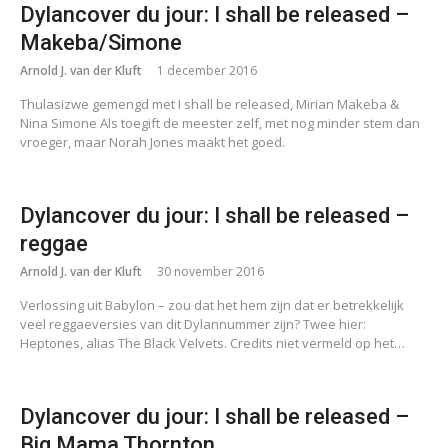
Dylancover du jour: I shall be released –
Makeba/Simone
Arnold J. van der Kluft
1 december 2016
Thulasizwe gemengd met I shall be released, Mirian Makeba &
Nina Simone Als toegift de meester zelf, met nog minder stem dan
vroeger, maar Norah Jones maakt het goed.
Dylancover du jour: I shall be released –
reggae
Arnold J. van der Kluft
30 november 2016
Verlossing uit Babylon – zou dat het hem zijn dat er betrekkelijk
veel reggaeversies van dit Dylannummer zijn? Twee hier:
Heptones, alias The Black Velvets. Credits niet vermeld op het…
Dylancover du jour: I shall be released –
Big Mama Thornton