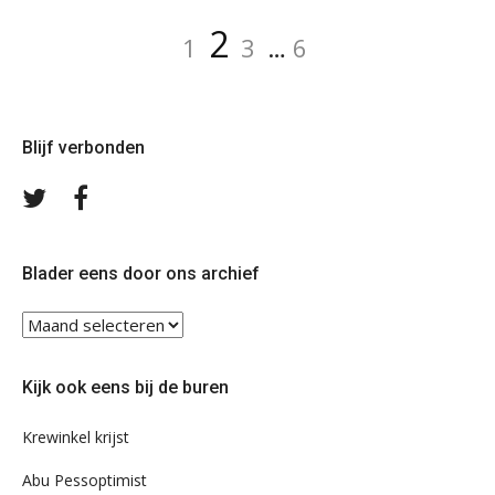
Berichten
Pagina
Pagina
Pagina
Pagina
2
1
3
…
6
paginering
Blijf verbonden
Volg
Volg
ons
ons
op
op
Twitter
Facebook
Blader eens door ons archief
Blader
eens
door
Kijk ook eens bij de buren
ons
archief
Krewinkel krijst
Abu Pessoptimist