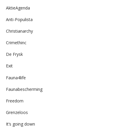
AktieAgenda
Anti-Populista
Christianarchy
Crimethinc
De Frysk
Exit
Fauna4life
Faunabescherming
Freedom
Grenzeloos
It’s going down