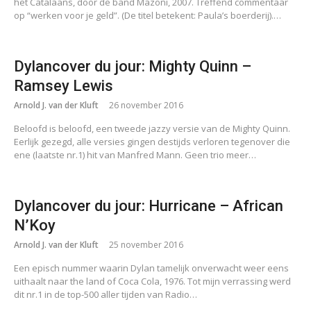
het Catalaans, door de band Mazoni, 2007. Treffend commentaar
op “werken voor je geld”. (De titel betekent: Paula’s boerderij).…
Dylancover du jour: Mighty Quinn –
Ramsey Lewis
Arnold J. van der Kluft
26 november 2016
Beloofd is beloofd, een tweede jazzy versie van de Mighty Quinn.
Eerlijk gezegd, alle versies gingen destijds verloren tegenover die
ene (laatste nr.1) hit van Manfred Mann. Geen trio meer…
Dylancover du jour: Hurricane – African
N’Koy
Arnold J. van der Kluft
25 november 2016
Een episch nummer waarin Dylan tamelijk onverwacht weer eens
uithaalt naar the land of Coca Cola, 1976. Tot mijn verrassing werd
dit nr.1 in de top-500 aller tijden van Radio…