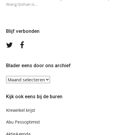
Wang Qishan is…
Blijf verbonden
Volg
Volg
ons
ons
op
op
Twitter
Facebook
Blader eens door ons archief
Blader
eens
door
Kijk ook eens bij de buren
ons
archief
Krewinkel krijst
Abu Pessoptimist
AktieAgenda