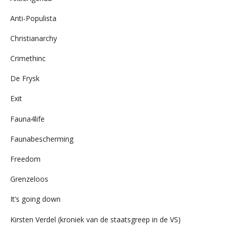
Anti-Populista
Christianarchy
Crimethinc
De Frysk
Exit
Fauna4life
Faunabescherming
Freedom
Grenzeloos
It’s going down
Kirsten Verdel (kroniek van de staatsgreep in de VS)