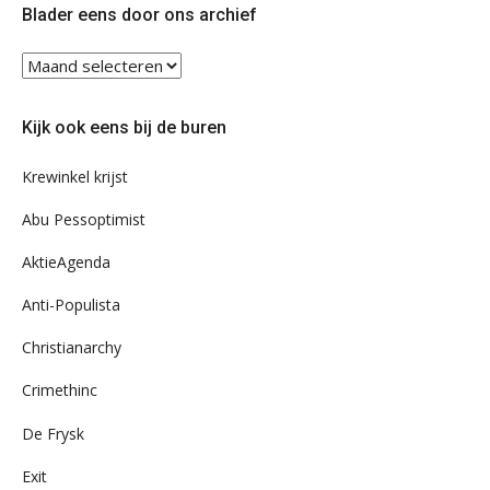
Blader eens door ons archief
Blader
eens
door
Kijk ook eens bij de buren
ons
archief
Krewinkel krijst
Abu Pessoptimist
AktieAgenda
Anti-Populista
Christianarchy
Crimethinc
De Frysk
Exit