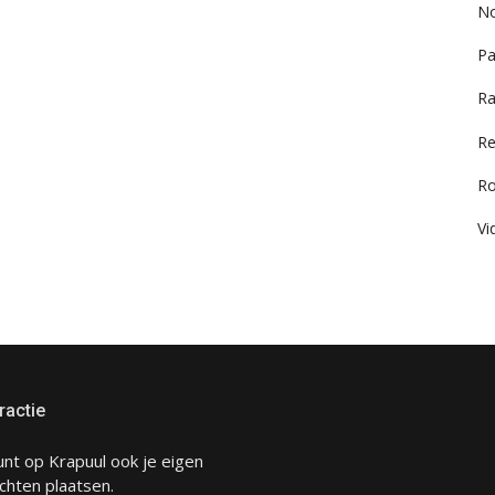
No
Pa
Ra
Re
R
Vi
ractie
unt op Krapuul ook je eigen
chten plaatsen.