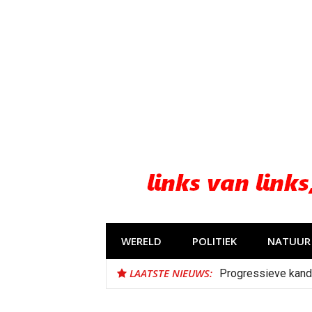
Naar
de
inhoud
springen
WERELD
POLITIEK
NATUUR 
LAATSTE NIEUWS:
Progressieve kand