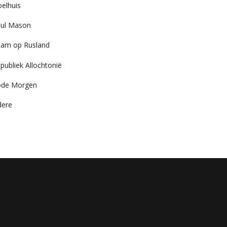
elhuis
ul Mason
am op Rusland
publiek Allochtonië
ode Morgen
dere