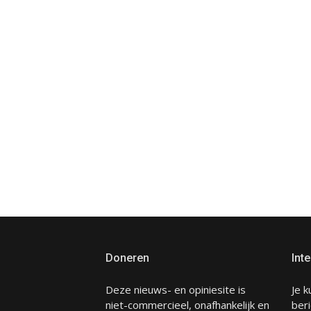
Doneren
Inte
Deze nieuws- en opiniesite is
Je k
niet-commercieel, onafhankelijk en
beri