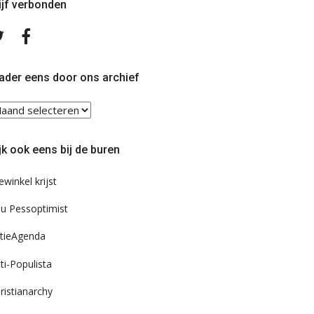
ijf verbonden
Volg
Volg
ons
ons
op
op
Twitter
Facebook
ader eens door ons archief
ader
ns
or
jk ook eens bij de buren
s
chief
ewinkel krijst
u Pessoptimist
tieAgenda
ti-Populista
ristianarchy