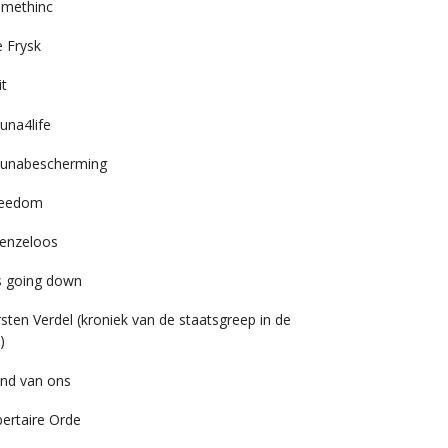
imethinc
 Frysk
it
una4life
unabescherming
reedom
enzeloos
’s going down
rsten Verdel (kroniek van de staatsgreep in de
)
nd van ons
bertaire Orde