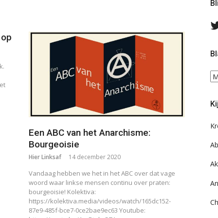
Bl
 op
Bl
k.
Bl
et
ee
do
Ki
on
ar
Kr
Een ABC van het Anarchisme:
Bourgeoisie
Ab
Hier Linksaf
14 december 2020
Ak
Vandaag hebben we het in het ABC over dat vage
woord waar linkse mensen continu over praten:
An
bourgeoisie! Kolektiva:
https://kolektiva.media/videos/watch/165dc152-
Ch
87e9-485f-bce7-0ce2bae9ec63 Youtube: