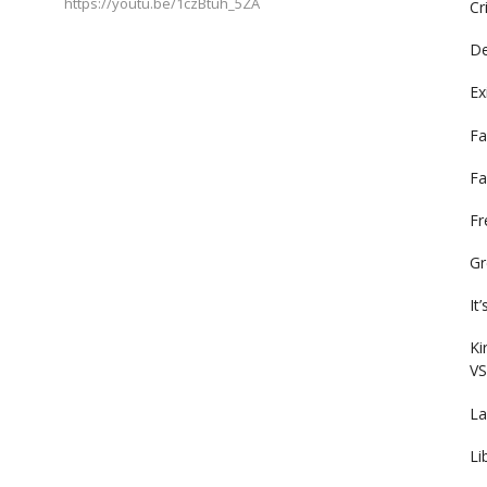
https://youtu.be/1czBtuh_5ZA
Cr
De
Ex
Fa
Fa
F
Gr
It
Ki
VS
La
Li