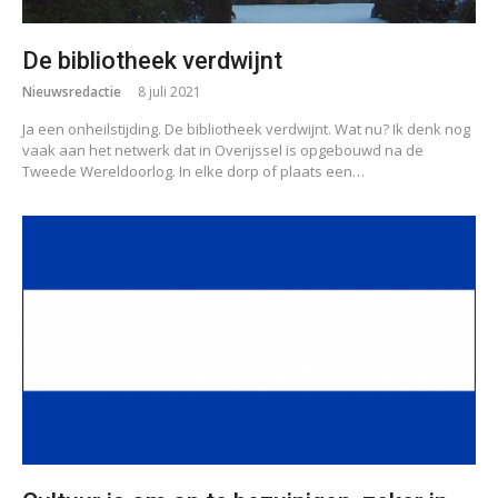
De bibliotheek verdwijnt
Nieuwsredactie
8 juli 2021
Ja een onheilstijding. De bibliotheek verdwijnt. Wat nu? Ik denk nog
vaak aan het netwerk dat in Overijssel is opgebouwd na de
Tweede Wereldoorlog. In elke dorp of plaats een…