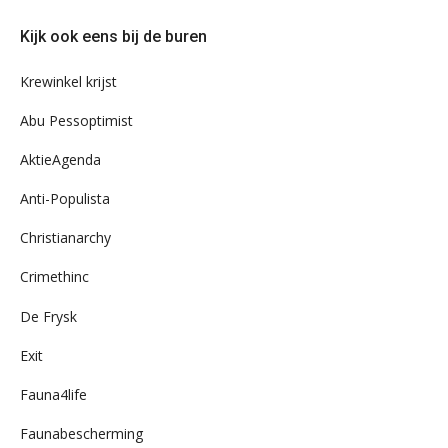
door
Kijk ook eens bij de buren
ons
archief
Krewinkel krijst
Abu Pessoptimist
AktieAgenda
Anti-Populista
Christianarchy
Crimethinc
De Frysk
Exit
Fauna4life
Faunabescherming