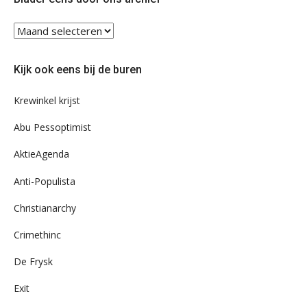
Blader
eens
door
Kijk ook eens bij de buren
ons
archief
Krewinkel krijst
Abu Pessoptimist
AktieAgenda
Anti-Populista
Christianarchy
Crimethinc
De Frysk
Exit