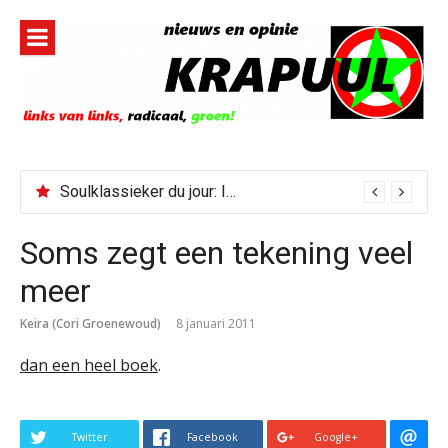
Naar
de
inhoud
springen
Soulklassieker du jour: I Wish It Would Rain
Soms zegt een tekening veel
meer
Keira (Cori Groenewoud)
8 januari 2011
dan een heel boek
.
Twitter
Facebook
Google+