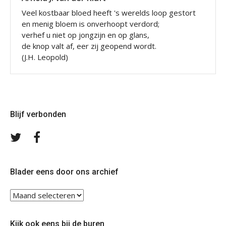
Veel kostbaar bloed heeft 's werelds loop gestort
en menig bloem is onverhoopt verdord;
verhef u niet op jongzijn en op glans,
de knop valt af, eer zij geopend wordt.
(J.H. Leopold)
Blijf verbonden
Volg
Volg
ons
ons
op
op
Twitter
Facebook
Blader eens door ons archief
Blader
eens
door
Kijk ook eens bij de buren
ons