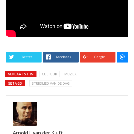
Twitter
Facebook
Google+
GEPLAATST IN
CULTUUR
MUZIEK
GETAGD
STRIJDLIED VAN DE DAG
Arnold J. van der Kluft