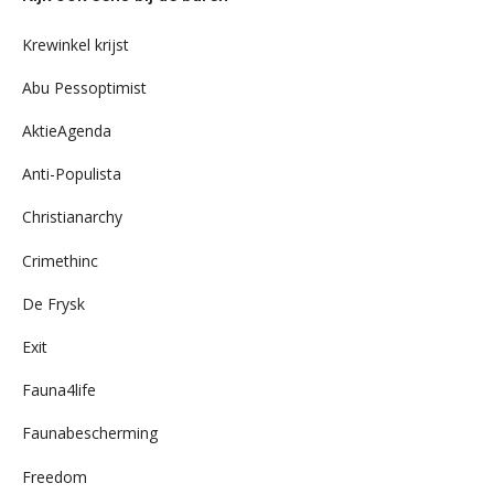
archief
Krewinkel krijst
Abu Pessoptimist
AktieAgenda
Anti-Populista
Christianarchy
Crimethinc
De Frysk
Exit
Fauna4life
Faunabescherming
Freedom