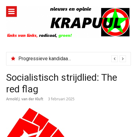
Naar
de
inhoud
springen
Progressieve kandidaat El-Sayed senaatskandidaat Michigan
Socialistisch strijdlied: The
red flag
Arnold J. van der Kluft
3 februari 2025