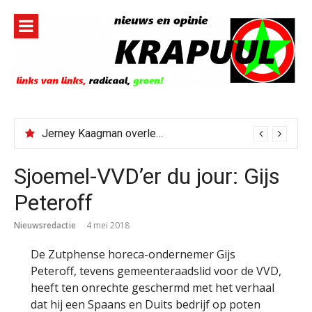
Naar
de
inhoud
springen
Jerney Kaagman overleden
Sjoemel-VVD’er du jour: Gijs
Peteroff
Nieuwsredactie
4 mei 2018
De Zutphense horeca-ondernemer Gijs
Peteroff, tevens gemeenteraadslid voor de VVD,
heeft ten onrechte geschermd met het verhaal
dat hij een Spaans en Duits bedrijf op poten