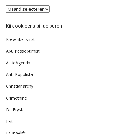
Blader
eens
door
Kijk ook eens bij de buren
ons
archief
Krewinkel krijst
Abu Pessoptimist
AktieAgenda
Anti-Populista
Christianarchy
Crimethinc
De Frysk
Exit
Fauna4life