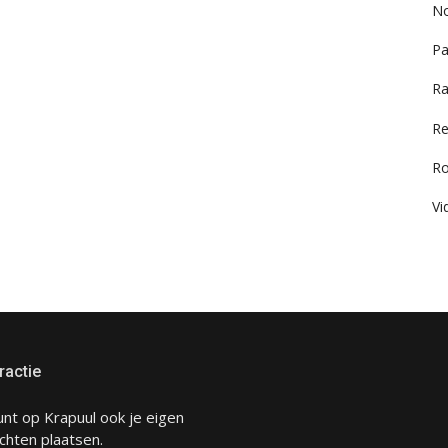
No
Pa
Ra
Re
R
Vi
ractie
unt op Krapuul ook je eigen
chten plaatsen.