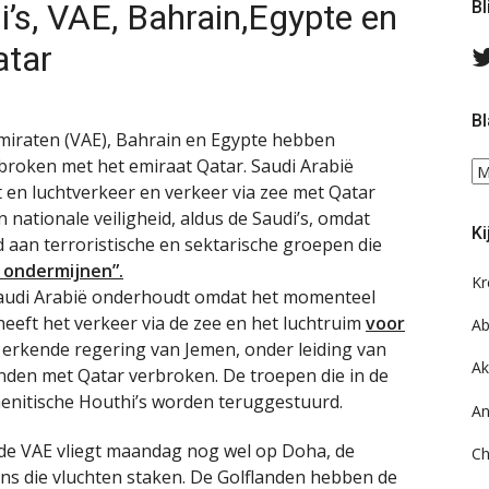
di’s, VAE, Bahrain,Egypte en
Bl
atar
Bl
Emiraten (VAE), Bahrain en Egypte hebben
broken met het emiraat Qatar. Saudi Arabië
Bl
 en luchtverkeer en verkeer via zee met Qatar
ee
do
 nationale veiligheid, aldus de Saudi’s, omdat
Ki
on
d aan terroristische en sektarische groepen die
ar
e ondermijnen”.
Kr
Saudi Arabië onderhoudt omdat het momenteel
, heeft het verkeer via de zee en het luchtruim
voor
Ab
 erkende regering van Jemen, onder leiding van
Ak
nden met Qatar verbroken. De troepen die in de
menitische Houthi’s worden teruggestuurd.
An
 de VAE vliegt maandag nog wel op Doha, de
Ch
ns die vluchten staken. De Golflanden hebben de