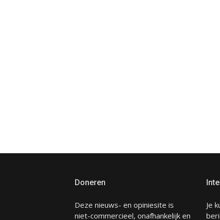
Doneren
Inte
Deze nieuws- en opiniesite is
Je k
niet-commercieel, onafhankelijk en
beri