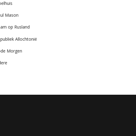
elhuis
ul Mason
am op Rusland
publiek Allochtonië
ode Morgen
dere