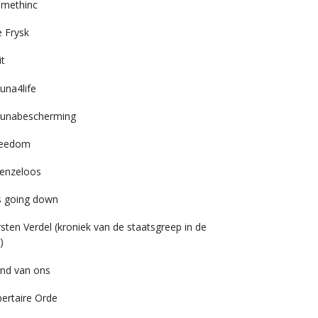
imethinc
 Frysk
it
una4life
unabescherming
reedom
enzeloos
’s going down
rsten Verdel (kroniek van de staatsgreep in de
)
nd van ons
bertaire Orde