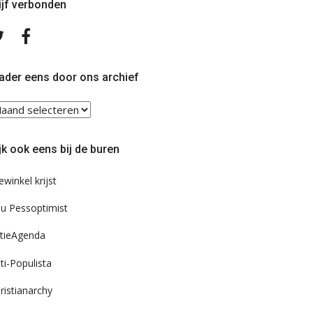
ijf verbonden
Volg
Volg
ons
ons
op
op
Twitter
Facebook
ader eens door ons archief
ader
ns
or
jk ook eens bij de buren
s
chief
ewinkel krijst
u Pessoptimist
tieAgenda
ti-Populista
ristianarchy