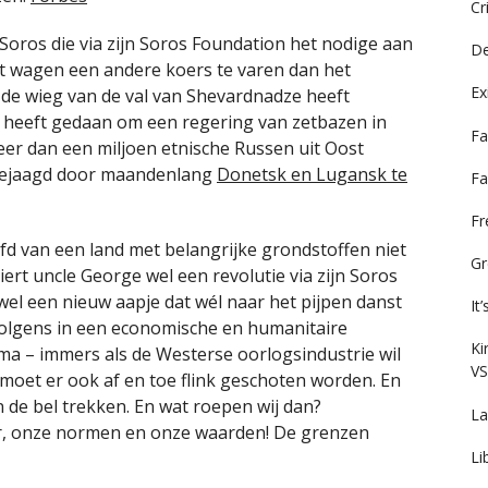
Cr
oros die via zijn Soros Foundation het nodige aan
De
et wagen een andere koers te varen dan het
Ex
n de wieg van de val van Shevardnadze heeft
t heeft gedaan om een regering van zetbazen in
Fa
meer dan een miljoen etnische Russen uit Oost
 gejaagd door maandenlang
Donetsk en Lugansk te
Fa
F
ofd van een land met belangrijke grondstoffen niet
Gr
rt uncle George wel een revolutie via zijn Soros
el een nieuw aapje dat wél naar het pijpen danst
It
volgens in een economische en humanitaire
Ki
ma – immers als de Westerse oorlogsindustrie wil
VS
 moet er ook af en toe flink geschoten worden. En
an de bel trekken. En wat roepen wij dan?
La
uur, onze normen en onze waarden! De grenzen
Li