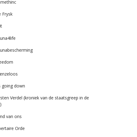
imethinc
 Frysk
it
una4life
unabescherming
reedom
enzeloos
’s going down
rsten Verdel (kroniek van de staatsgreep in de
)
nd van ons
bertaire Orde