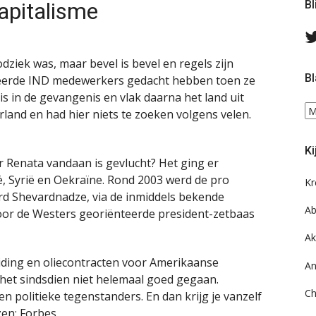
apitalisme
Bl
dziek was, maar bevel is bevel en regels zijn
Bl
cteerde IND medewerkers gedacht hebben toen ze
s in de gevangenis en vlak daarna het land uit
Bl
erland en had hier niets te zoeken volgens velen.
ee
do
Ki
on
r Renata vandaan is gevlucht? Het ging er
ar
ë, Syrië en Oekraïne. Rond 2003 werd de pro
Kr
rd Shevardnadze, via de inmiddels bekende
Ab
voor de Westers georiënteerde president-zetbaas
Ak
eiding en oliecontracten voor Amerikaanse
An
het sindsdien niet helemaal goed gegaan.
Ch
en politieke tegenstanders. En dan krijg je vanzelf
zen:
Forbes