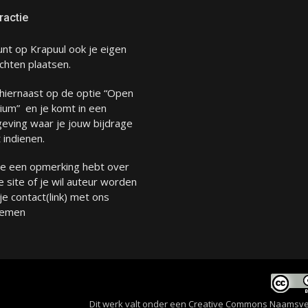
ractie
unt op Krapuul ook je eigen
chten plaatsen.
 hiernaast op de optie “Open
ium” en je komt in een
eving waar je jouw bijdrage
 indienen.
 je een opmerking hebt over
 site of je wil auteur worden
 je
contact
(link) met ons
emen
Dit werk valt onder een
Creative Commons Naamsverme