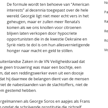
No
De formule wordt ten behoeve van “American
interests” al decennia toegepast over de hele
Pa
wereld. Georgië ligt niet meer echt vers in het
geheugen, maar er zullen meer Renata’s
Ra
komen als we ons knollen voor citroenen
Re
blijven laten verkopen door hypocriete
opportunisten die in de kwestie Oekraïne en
R
Syrië niets te dol is om hun allesvernietigende
Vi
honger naar macht en geld te stillen.
Buitenlandse Zaken in de VN Veiligheidsraad dat
die geen trouwring was maar een bochtje, een
, dat een reddingswerker even uit een doosje
mdat hij daarmee de belangen dient van de mensen
n niet de nabestaanden van de slachtoffers, niet de
hem gestemd hebben.
orgelmannen als George Soros en aapjes als Frans
mdat de schrijvende prostitutie die zichzelf