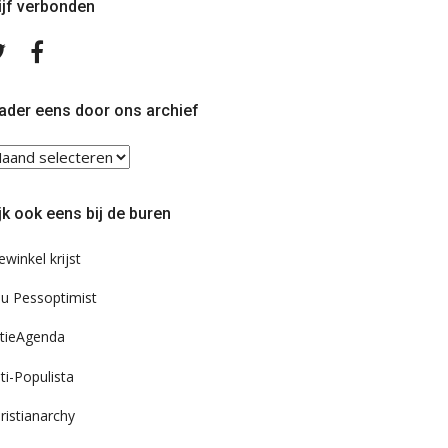
ijf verbonden
Volg
Volg
ons
ons
op
op
Twitter
Facebook
ader eens door ons archief
ader
ns
or
jk ook eens bij de buren
s
chief
ewinkel krijst
u Pessoptimist
tieAgenda
ti-Populista
ristianarchy