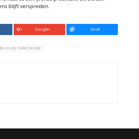
ns blijft verspreiden.
Google+
Email
RLOG EN TERRORISME