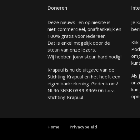
Doneren
Inte
Deze nieuws- en opiniesite is
Je k
niet-commercieel, onafhankelijk en
beri
100% gratis voor iedereen.
Klik
Dat is enkel mogelijk door de
Pod
steun van onze lezers.
omg
Wij hebben jouw steun hard nodig!
kunt
Krapuul is nu de uitgave van de
Als
Stichting Krapuul en het heeft een
onze
eigen bankrekening. Gedenk ons!
kan
NL96 SNSB 0339 8969 06 t.n.v.
opn
Stichting Krapuul
Home
Privacybeleid