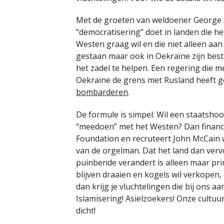
Met de groeten van weldoener George S
“democratisering” doet in landen die h
Westen graag wil en die niet alleen aa
gestaan maar ook in Oekraïne zijn bes
het zadel te helpen. Een regering die 
Oekraïne de grens met Rusland heeft
bombarderen
.
De formule is simpel: Wil een staatsho
“meedoen” met het Westen? Dan financie
Foundation en recruteert John McCain w
van de orgelman. Dat het land dan ver
puinbende verandert is alleen maar pri
blijven draaien en kogels wil verkopen,
dan krijg je vluchtelingen die bij ons a
Islamisering! Asielzoekers! Onze cult
dicht!