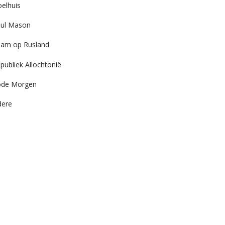
elhuis
ul Mason
am op Rusland
publiek Allochtonië
ode Morgen
dere