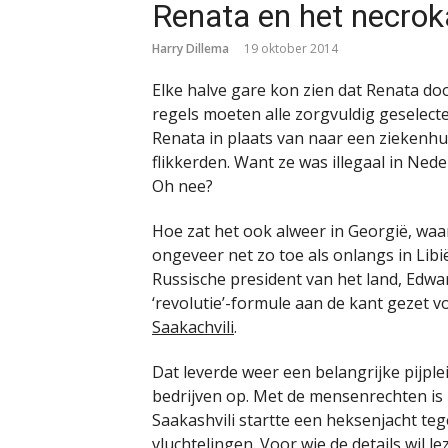
Renata en het necrok
Harry Dillema
19 oktober 2014
Elke halve gare kon zien dat Renata doo
regels moeten alle zorgvuldig gesele
Renata in plaats van naar een ziekenhui
flikkerden. Want ze was illegaal in Ned
Oh nee?
Hoe zat het ook alweer in Georgië, waa
ongeveer net zo toe als onlangs in Libi
Russische president van het land, Edwa
‘revolutie’-formule aan de kant gezet 
Saakachvili
.
Dat leverde weer een belangrijke pijpl
bedrijven op. Met de mensenrechten is 
Saakashvili startte een heksenjacht teg
vluchtelingen. Voor wie de details wil le