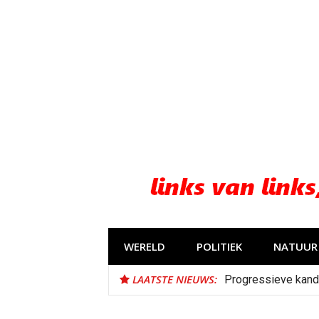
Naar
de
inhoud
springen
WERELD
POLITIEK
NATUUR 
LAATSTE NIEUWS:
Progressieve kand