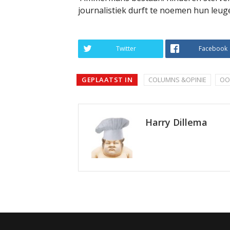
journalistiek durft te noemen hun leuge
Twitter
Facebook
GEPLAATST IN
COLUMNS &OPINIE
OO
Harry Dillema