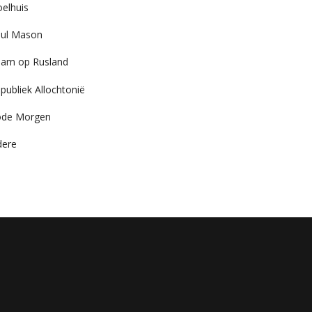
elhuis
ul Mason
am op Rusland
publiek Allochtonië
ode Morgen
dere