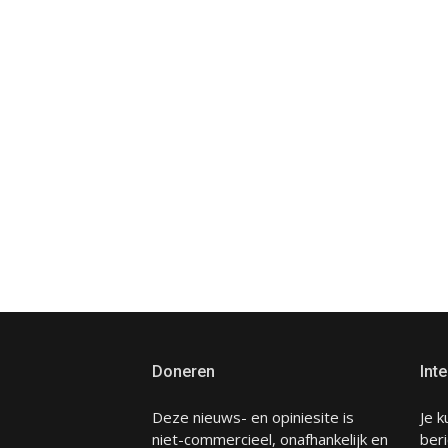
Doneren
Inte
Deze nieuws- en opiniesite is
Je k
niet-commercieel, onafhankelijk en
beri