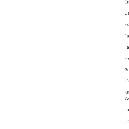
Cr
De
Ex
Fa
Fa
F
Gr
It
Ki
VS
La
Li