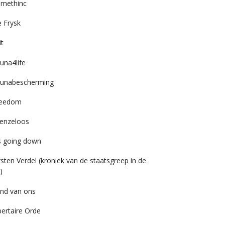
imethinc
 Frysk
it
una4life
unabescherming
reedom
enzeloos
’s going down
rsten Verdel (kroniek van de staatsgreep in de
)
nd van ons
bertaire Orde