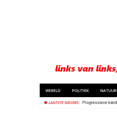
Naar
de
inhoud
springen
WERELD
POLITIEK
NATUUR 
LAATSTE NIEUWS:
Progressieve kand