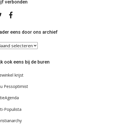
ijf verbonden
Volg
Volg
ons
ons
op
op
Twitter
Facebook
ader eens door ons archief
ader
ns
or
jk ook eens bij de buren
s
chief
ewinkel krijst
u Pessoptimist
tieAgenda
ti-Populista
ristianarchy