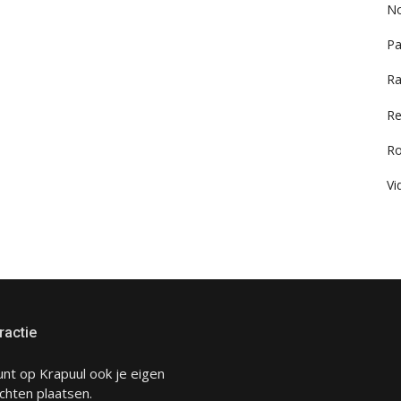
No
Pa
Ra
Re
R
Vi
ractie
unt op Krapuul ook je eigen
chten plaatsen.