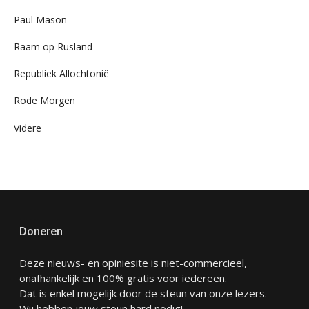
Paul Mason
Raam op Rusland
Republiek Allochtonië
Rode Morgen
Videre
Doneren
Deze nieuws- en opiniesite is niet-commercieel,
onafhankelijk en 100% gratis voor iedereen.
Dat is enkel mogelijk door de steun van onze lezers.
Wij hebben jouw steun hard nodig!