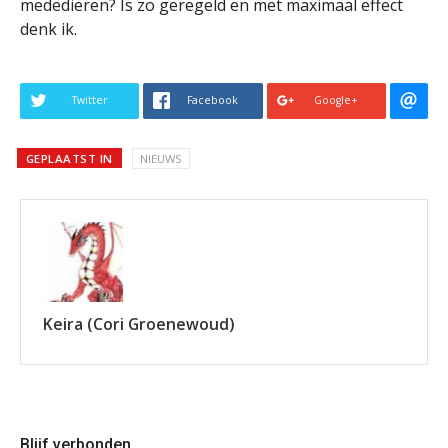
mededieren? Is zo geregeld en met maximaal effect
denk ik.
Twitter
Facebook
Google+
GEPLAATST IN
NIEUWS
Keira (Cori Groenewoud)
Blijf verbonden