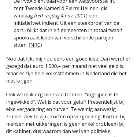
De PvdA dient daarvoor een wetsvoorstel in,
zegt Tweede Kamerlid Pierre Heijnen, die
vandaag
(red: vrijdag 4 nov. 2011
) een
initiatiefwet indient. Uit een steekproef van de
partij blijkt dat in elf gemeenten in totaal twaalf
spookraadsleden van verschillende partijen
zitten. (
NRC
)
Nou dat lijkt mij nou eens een goed idee. Dan wordt er
gezegd dat euro 1.500,– per maand niet veel geld is,
maar er zijn hele volksstammen in Nederland die het
niet krijgen.
Ook word ik erg moe van Donner, “ingrijpen is te
ingewikkeld”. Wat is dat voor gelul? Presentielijst bij
elke vergadering en turven. Te weinig aanwezig
zonder ziek te zijn, korten op vergoeding. Korten bij
mensen met uitkeringen is geen enkel probleem bij
dit kabinet, dus waarom dan wel van politieke