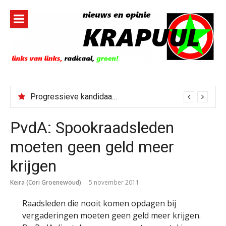
Naar
de
inhoud
springen
Progressieve kandidaat El-Sayed senaatskandidaat Michigan
PvdA: Spookraadsleden
moeten geen geld meer
krijgen
Keira (Cori Groenewoud)
5 november 2011
Raadsleden die nooit komen opdagen bij
vergaderingen moeten geen geld meer krijgen.