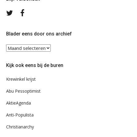
Volg
Volg
ons
ons
op
op
Twitter
Facebook
Blader eens door ons archief
Blader
eens
door
Kijk ook eens bij de buren
ons
archief
Krewinkel krijst
Abu Pessoptimist
AktieAgenda
Anti-Populista
Christianarchy