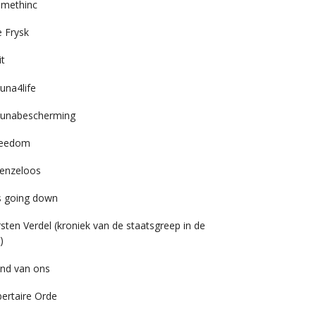
imethinc
 Frysk
it
una4life
unabescherming
reedom
enzeloos
’s going down
rsten Verdel (kroniek van de staatsgreep in de
)
nd van ons
bertaire Orde