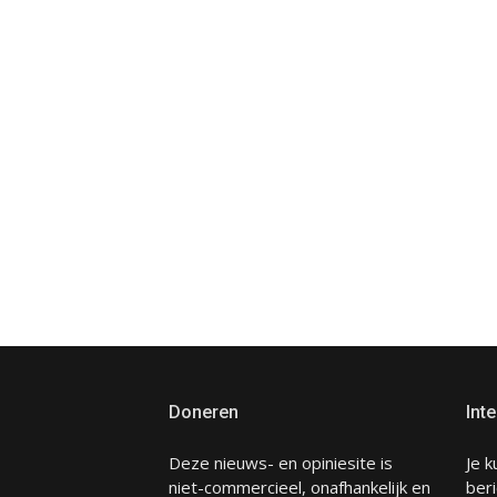
Doneren
Inte
Deze nieuws- en opiniesite is
Je k
niet-commercieel, onafhankelijk en
beri