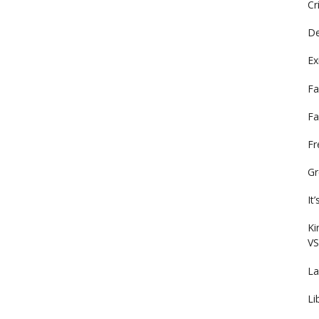
Cr
De
Ex
Fa
Fa
F
Gr
It
Ki
VS
La
Li