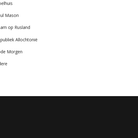
elhuis
ul Mason
am op Rusland
publiek Allochtonië
ode Morgen
dere