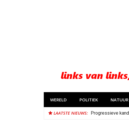
Naar
de
inhoud
springen
WERELD
POLITIEK
NATUUR 
LAATSTE NIEUWS:
Progressieve kand