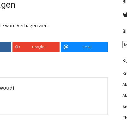
agen
Bl
 de ware Verhagen zien.
Bl
Bl
Google+
Email
ee
do
Ki
on
ar
Kr
Ab
ewoud)
Ak
An
Ch