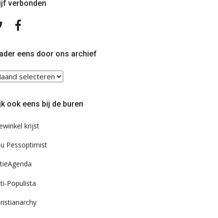
ijf verbonden
Volg
Volg
ons
ons
op
op
Twitter
Facebook
ader eens door ons archief
ader
ns
or
jk ook eens bij de buren
s
chief
ewinkel krijst
u Pessoptimist
tieAgenda
ti-Populista
ristianarchy