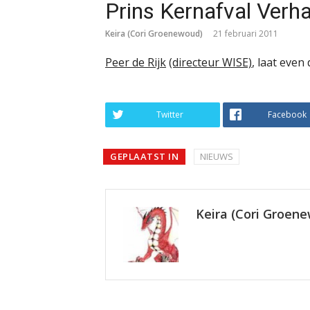
Prins Kernafval Verh
Keira (Cori Groenewoud)
21 februari 2011
Peer de Rijk
(directeur WISE)
, laat even
Twitter
Facebook
GEPLAATST IN
NIEUWS
Keira (Cori Groen