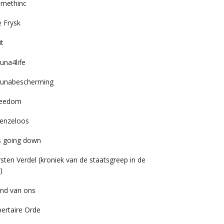
imethinc
 Frysk
it
una4life
unabescherming
reedom
enzeloos
’s going down
rsten Verdel (kroniek van de staatsgreep in de
)
nd van ons
bertaire Orde