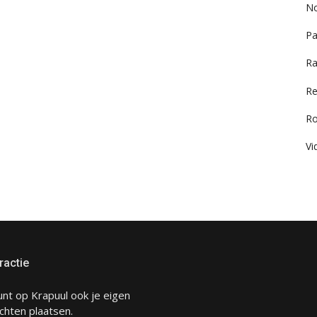
No
Pa
Ra
Re
R
Vi
ractie
unt op Krapuul ook je eigen
chten plaatsen.