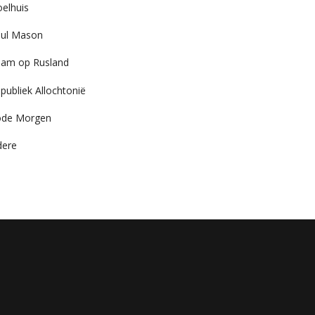
elhuis
ul Mason
am op Rusland
publiek Allochtonië
ode Morgen
dere