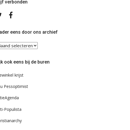
ijf verbonden
Volg
Volg
ons
ons
op
op
Twitter
Facebook
ader eens door ons archief
ader
ns
or
jk ook eens bij de buren
s
chief
ewinkel krijst
u Pessoptimist
tieAgenda
ti-Populista
ristianarchy