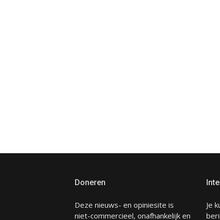
Doneren
Inte
Deze nieuws- en opiniesite is
Je k
niet-commercieel, onafhankelijk en
beri