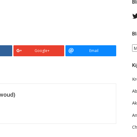
Bl
Bl
Bl
Google+
Email
ee
do
Ki
on
ar
Kr
Ab
ewoud)
Ak
An
Ch