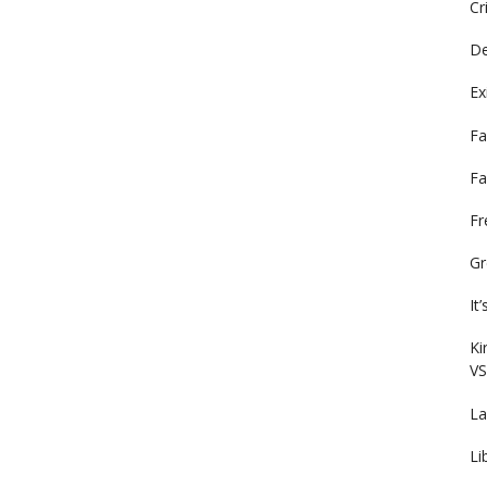
Cr
De
Ex
Fa
Fa
F
Gr
It
Ki
VS
La
Li