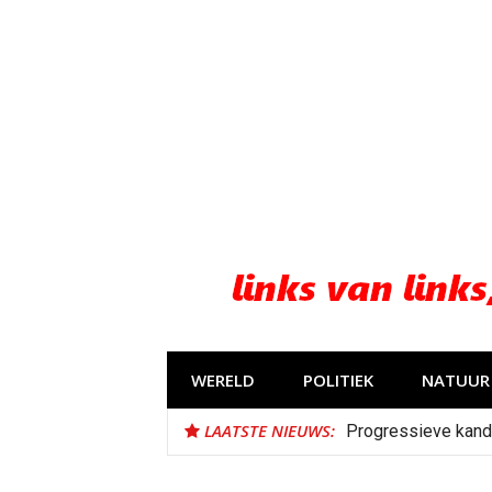
Naar
de
inhoud
springen
WERELD
POLITIEK
NATUUR 
LAATSTE NIEUWS:
Progressieve kand