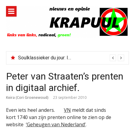
Naar
de
inhoud
springen
Soulklassieker du jour: I Wish It Would Rain
Peter van Straaten’s prenten
in digitaal archief.
Keira (Cori Groenewoud)
23 september 2010
Even iets heel anders.
VN
meldt dat sinds
kort 1740 van zijn prenten online te zien op de
website
‘Geheugen van Nederland’
.