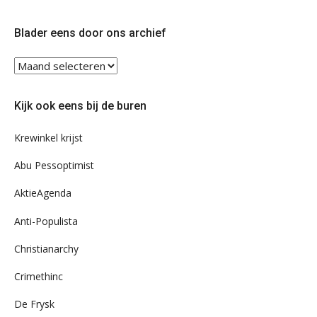
op
op
Twitter
Facebook
Blader eens door ons archief
Blader
eens
door
Kijk ook eens bij de buren
ons
archief
Krewinkel krijst
Abu Pessoptimist
AktieAgenda
Anti-Populista
Christianarchy
Crimethinc
De Frysk