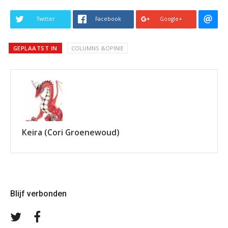
Twitter
Facebook
Google+
GEPLAATST IN
COLUMNS &OPINIE
Keira (Cori Groenewoud)
Blijf verbonden
Volg
Volg
ons
ons