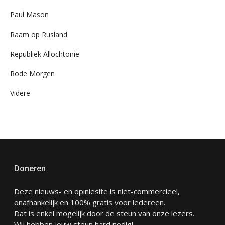
Paul Mason
Raam op Rusland
Republiek Allochtonië
Rode Morgen
Videre
Doneren
Deze nieuws- en opiniesite is niet-commercieel,
onafhankelijk en 100% gratis voor iedereen.
Dat is enkel mogelijk door de steun van onze lezers.
Wij hebben jouw steun hard nodig!