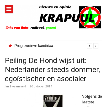
Naar
de
inhoud
springen
Progressieve kandidaat El-Sayed senaatskandidaat Michigan
Peiling De Hond wijst uit:
Nederlander steeds dommer,
egoïstischer en asocialer
Jan Zwaaneveld
26 oktober 2014
Volgens de
laatste