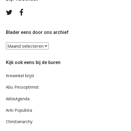
Volg
Volg
ons
ons
op
op
Twitter
Facebook
Blader eens door ons archief
Blader
eens
door
Kijk ook eens bij de buren
ons
archief
Krewinkel krijst
Abu Pessoptimist
AktieAgenda
Anti-Populista
Christianarchy