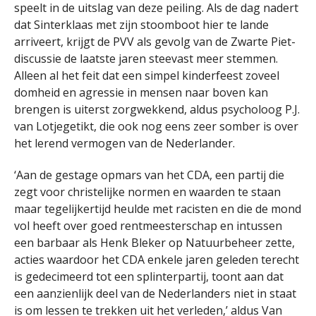
speelt in de uitslag van deze peiling. Als de dag nadert
dat Sinterklaas met zijn stoomboot hier te lande
arriveert, krijgt de PVV als gevolg van de Zwarte Piet-
discussie de laatste jaren steevast meer stemmen.
Alleen al het feit dat een simpel kinderfeest zoveel
domheid en agressie in mensen naar boven kan
brengen is uiterst zorgwekkend, aldus psycholoog P.J.
van Lotjegetikt, die ook nog eens zeer somber is over
het lerend vermogen van de Nederlander.
‘Aan de gestage opmars van het CDA, een partij die
zegt voor christelijke normen en waarden te staan
maar tegelijkertijd heulde met racisten en die de mond
vol heeft over goed rentmeesterschap en intussen
een barbaar als Henk Bleker op Natuurbeheer zette,
acties waardoor het CDA enkele jaren geleden terecht
is gedecimeerd tot een splinterpartij, toont aan dat
een aanzienlijk deel van de Nederlanders niet in staat
is om lessen te trekken uit het verleden,’ aldus Van