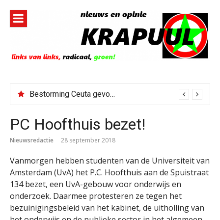
Naar
de
inhoud
springen
Bestorming Ceuta gevolg van op sociale media verspreide hoax?
PC Hoofthuis bezet!
Nieuwsredactie
28 september 2018
Vanmorgen hebben studenten van de Universiteit van
Amsterdam (UvA) het P.C. Hoofthuis aan de Spuistraat
134 bezet, een UvA-gebouw voor onderwijs en
onderzoek. Daarmee protesteren ze tegen het
bezuinigingsbeleid van het kabinet, de uitholling van
het onderwijs en de publieke sector in het algemeen,