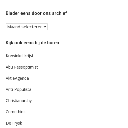
op
op
Twitter
Facebook
Blader eens door ons archief
Blader
eens
door
Kijk ook eens bij de buren
ons
archief
Krewinkel krijst
Abu Pessoptimist
AktieAgenda
Anti-Populista
Christianarchy
Crimethinc
De Frysk