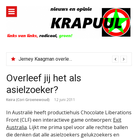
Naar
de
inhoud
springen
Jerney Kaagman overleden
Overleef jij het als
asielzoeker?
Keira (Cori Groenewoud)
12 juni 2011
In Australië heeft productiehuis Chocolate Liberations
Front (CLF) een interactieve game ontworpen:
Exit
Australia
. Lijkt me prima spel voor alle rechtse ballen
die denken dat alle asielzoekers gelukzoekers en