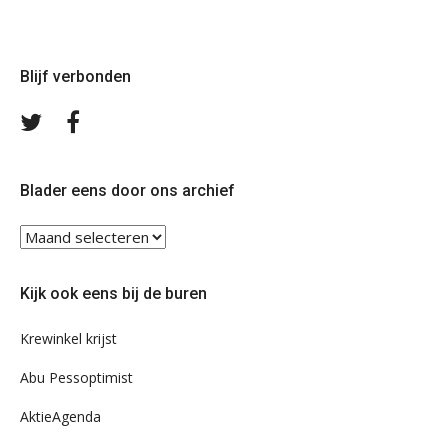
Blijf verbonden
Volg
Volg
ons
ons
op
op
Twitter
Facebook
Blader eens door ons archief
Blader
eens
door
Kijk ook eens bij de buren
ons
archief
Krewinkel krijst
Abu Pessoptimist
AktieAgenda