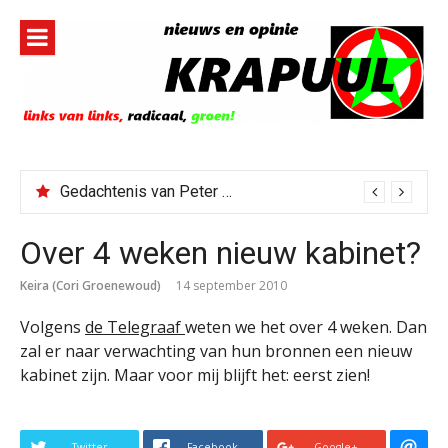
Naar
de
inhoud
springen
Gedachtenis van Peter Faber
Over 4 weken nieuw kabinet?
Keira (Cori Groenewoud)
14 september 2010
Volgens
de Telegraaf
weten we het over 4 weken. Dan
zal er naar verwachting van hun bronnen een nieuw
kabinet zijn. Maar voor mij blijft het: eerst zien!
Twitter
Facebook
Google+