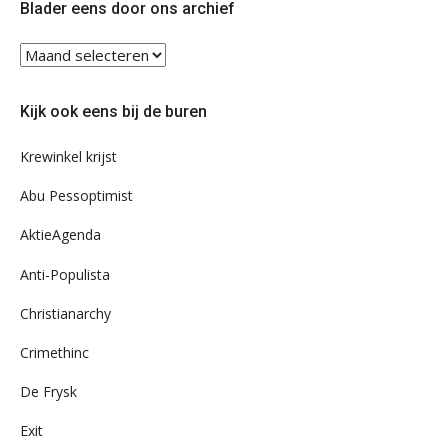
Blader eens door ons archief
Blader
eens
door
Kijk ook eens bij de buren
ons
archief
Krewinkel krijst
Abu Pessoptimist
AktieAgenda
Anti-Populista
Christianarchy
Crimethinc
De Frysk
Exit